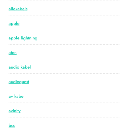
allekabels
apple
apple lightning
aten
audio kabel
audioquest
av kabel
avinity
bcc