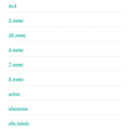
4×4
5 meter
50 meter
6 meter
7 meter
8 meter
action
aliexpress
alle kabels