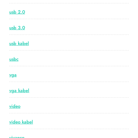
usb 2.0
usb 3.0
usb kabel
usbc
vga
vga kabel
video
video kabel
vivanco