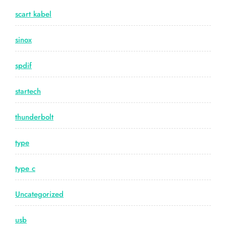
scart kabel
sinox
spdif
startech
thunderbolt
type
type c
Uncategorized
usb