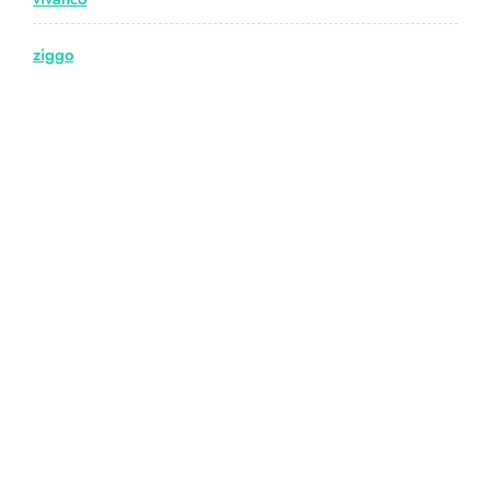
ziggo
© Copyright hdmiwebshop.nl