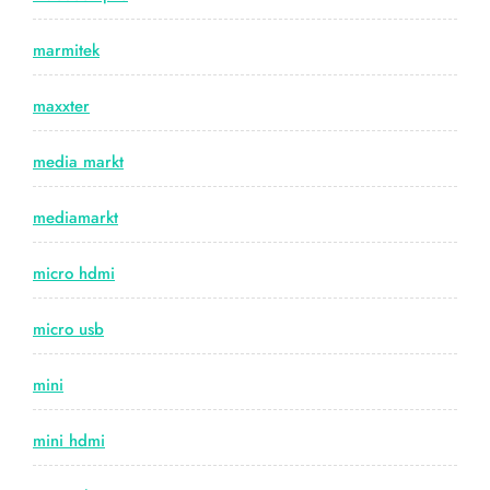
marmitek
maxxter
media markt
mediamarkt
micro hdmi
micro usb
mini
mini hdmi