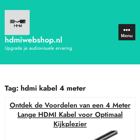
Ga
naar
de
inhoud
Menu
hdmiwebshop.nl
Upgrade je audiovisuele ervaring
Tag:
hdmi kabel 4 meter
Ontdek de Voordelen van een 4 Meter
Lange HDMI Kabel voor Optimaal
Kijkplezier