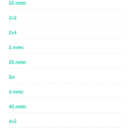
25 meter
2×2
2×4
3 meter
30 meter
3m
4 meter
40 meter
4×2