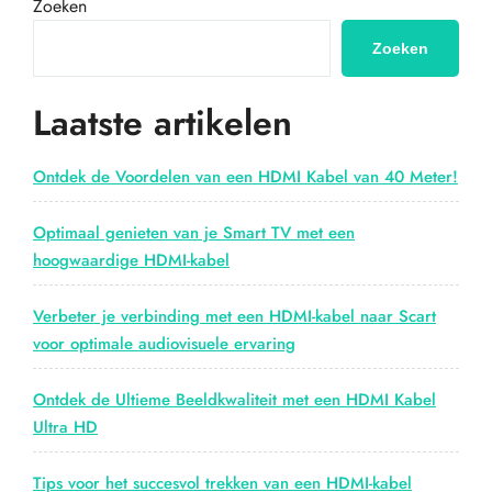
Zoeken
een
4
Zoeken
Meter
Lange
Laatste artikelen
HDMI
Kabel
voor
Ontdek de Voordelen van een HDMI Kabel van 40 Meter!
Optimaal
Kijkplezier”
Optimaal genieten van je Smart TV met een
hoogwaardige HDMI-kabel
Verbeter je verbinding met een HDMI-kabel naar Scart
voor optimale audiovisuele ervaring
Ontdek de Ultieme Beeldkwaliteit met een HDMI Kabel
Ultra HD
Tips voor het succesvol trekken van een HDMI-kabel