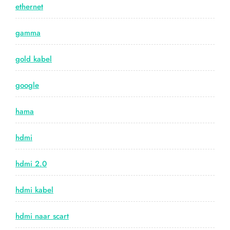
ethernet
gamma
gold kabel
google
hama
hdmi
hdmi 2.0
hdmi kabel
hdmi naar scart