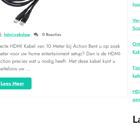
hoo
Ver
Sca
hdmiwebshop
0 Reacties
Ont
ecte HDMI Kabel van 10 Meter bij Action Bent u op zoek
Kab
ter voor uw home entertainment setup? Dan is de HDMI-
Action precies wat u nodig heeft. Met deze kabel kunt u
Tip
eiteloos uw …
kab
“HDMI
Lees Meer
Kabel
HDM
van
gam
10
Meter:
L
Ontdek
de
Opties
bij