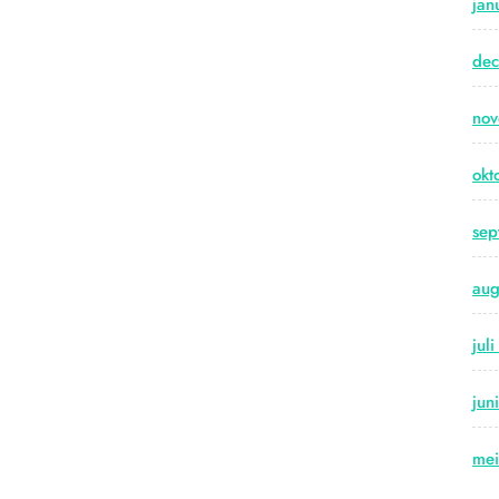
jan
de
no
okt
sep
aug
jul
jun
me