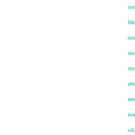
maa
feb
jan
de
no
okt
sep
aug
jul