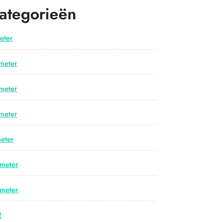
ategorieën
eter
meter
meter
meter
eter
meter
meter
2