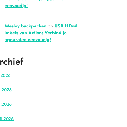
eenvoudig!
Wesley backpacken
op
USB HDMI
kabels van Action: Verbind je
apparaten eenvoudig!
rchief
i 2026
i 2026
i 2026
il 2026