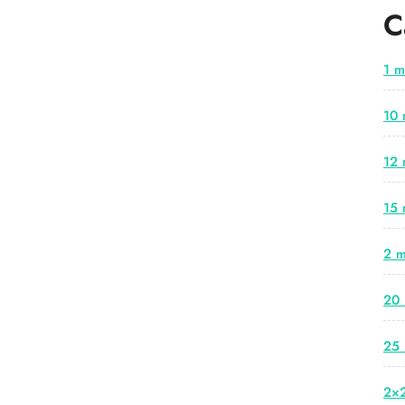
C
1 m
10 
12 
15 
2 m
20 
25 
2×