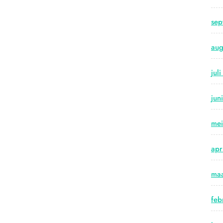
sep
aug
jul
jun
me
apr
maa
feb