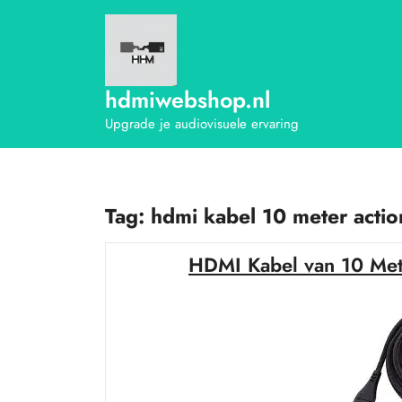
Ga
naar
de
inhoud
hdmiwebshop.nl
Upgrade je audiovisuele ervaring
Tag:
hdmi kabel 10 meter actio
HDMI Kabel van 10 Mete