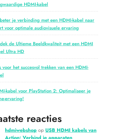
gwaardige HDMI-kabel
beter je verbinding met een HDMI-kabel naar
rt voor optimale audiovisuele ervaring
dek de Ultieme Beeldkwaliteit met een HDMI
el Ultra HD
s voor het succesvol trekken van een HDMI-
el
I-kabel voor PlayStation 2: Optimaliseer je
e-ervaring!
aatste reacties
hdmiwebshop
op
USB HDMI kabels van
Action: Verbind je apparaten