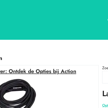
n
Zo
r: Ontdek de Opties bij Action
L
Opt