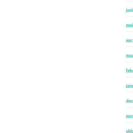
jun
me
apr
maa
feb
jan
de
no
okt