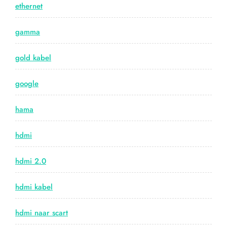
ethernet
gamma
gold kabel
google
hama
hdmi
hdmi 2.0
hdmi kabel
hdmi naar scart