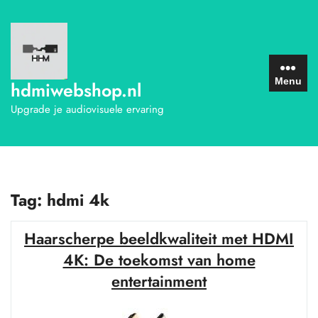
Ga
naar
de
inhoud
Menu
hdmiwebshop.nl
Upgrade je audiovisuele ervaring
Tag:
hdmi 4k
Haarscherpe beeldkwaliteit met HDMI
4K: De toekomst van home
entertainment