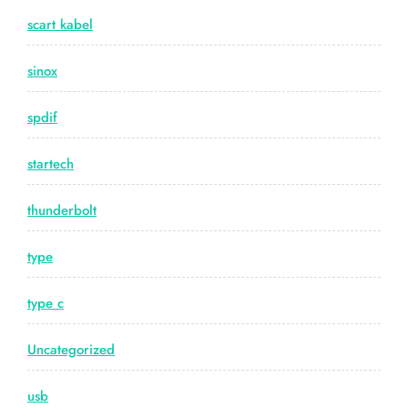
scart kabel
sinox
spdif
startech
thunderbolt
type
type c
Uncategorized
usb