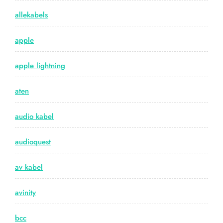
allekabels
apple
apple lightning
aten
audio kabel
audioquest
av kabel
avinity
bcc