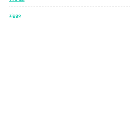
ziggo
© Copyright hdmiwebshop.nl