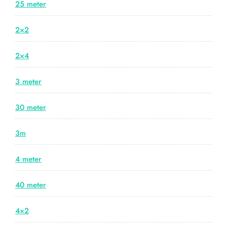
25 meter
2×2
2×4
3 meter
30 meter
3m
4 meter
40 meter
4×2