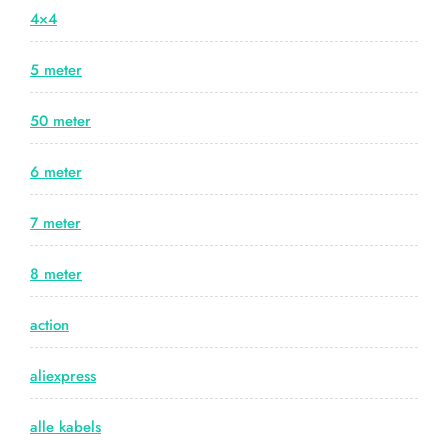
4×4
5 meter
50 meter
6 meter
7 meter
8 meter
action
aliexpress
alle kabels