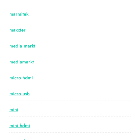
marmitek
maxxter
media markt
mediamarkt
micro hdmi
micro usb
mini
mini hdmi