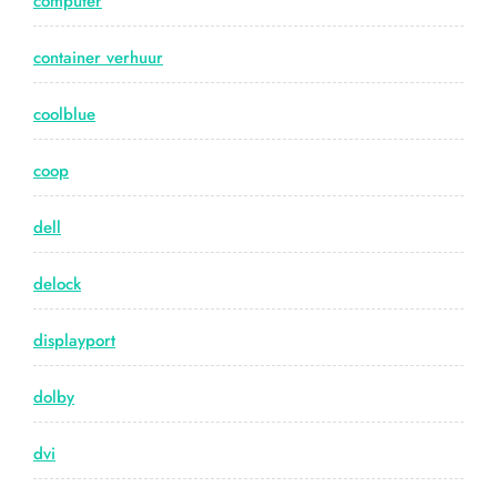
computer
container verhuur
coolblue
coop
dell
delock
displayport
dolby
dvi