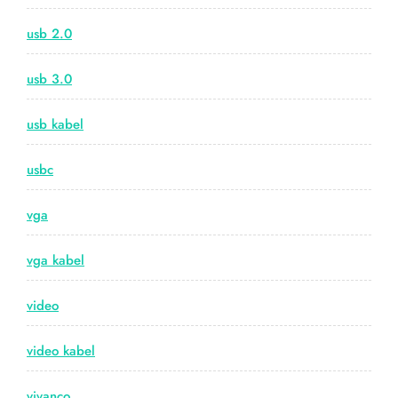
usb 2.0
usb 3.0
usb kabel
usbc
vga
vga kabel
video
video kabel
vivanco