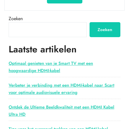
het
beste
geluid
Zoeken
uit
je
Zoeken
home
entertainment
Laatste artikelen
met
een
HDMI
Optimaal genieten van je Smart TV met een
4K
hoogwaardige HDMI-kabel
Audio
Extractor”
Verbeter je verbinding met een HDMI-kabel naar Scart
voor optimale audiovisuele ervaring
Ontdek de Ultieme Beeldkwaliteit met een HDMI Kabel
Ultra HD