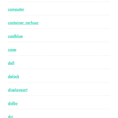
computer
container verhuur
coolblue
coop
dell
delock
displayport
dolby
dvi