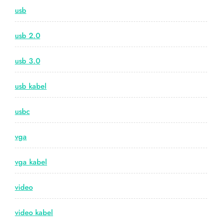
usb
usb 2.0
usb 3.0
usb kabel
usbc
vga
vga kabel
video
video kabel