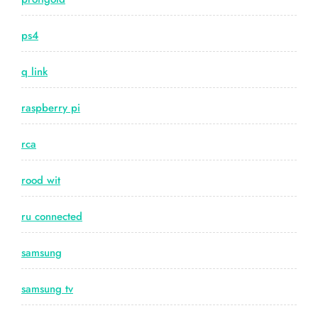
ps4
q link
raspberry pi
rca
rood wit
ru connected
samsung
samsung tv