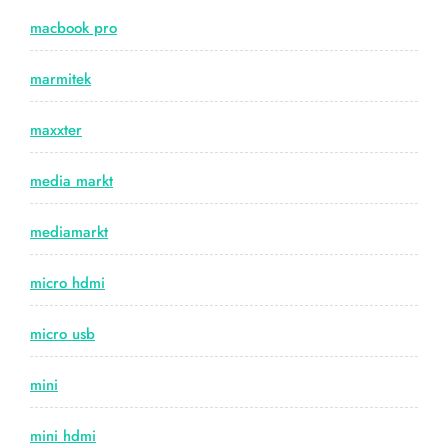
macbook pro
marmitek
maxxter
media markt
mediamarkt
micro hdmi
micro usb
mini
mini hdmi