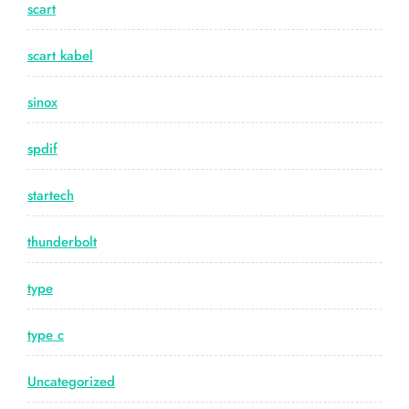
scart
scart kabel
sinox
spdif
startech
thunderbolt
type
type c
Uncategorized