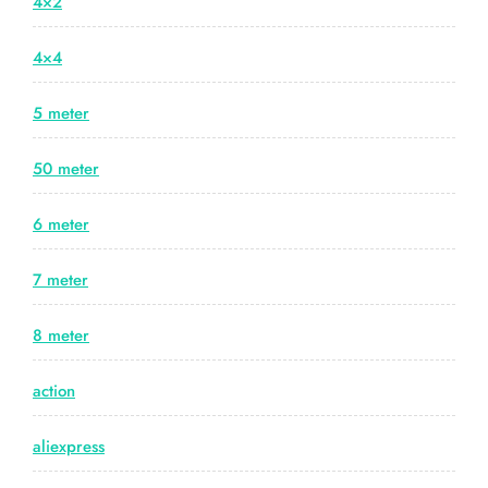
4×2
4×4
5 meter
50 meter
6 meter
7 meter
8 meter
action
aliexpress