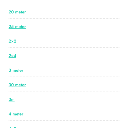
20 meter
25 meter
2×2
2×4
3 meter
30 meter
3m
4 meter