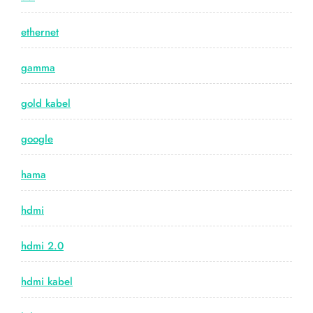
ethernet
gamma
gold kabel
google
hama
hdmi
hdmi 2.0
hdmi kabel