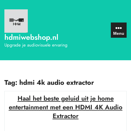
Ga
naar
de
inhoud
Menu
hdmiwebshop.nl
Upgrade je audiovisuele ervaring
Tag:
hdmi 4k audio extractor
Haal het beste geluid uit je home
entertainment met een HDMI 4K Audio
Extractor