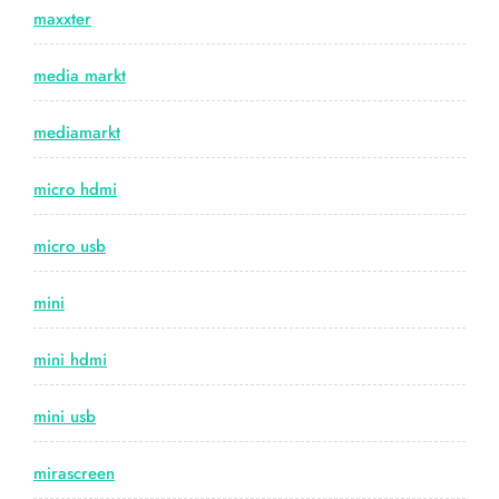
maxxter
media markt
mediamarkt
micro hdmi
micro usb
mini
mini hdmi
mini usb
mirascreen