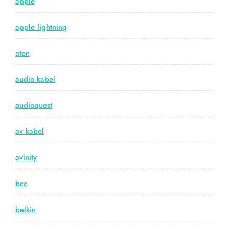
apple
apple lightning
aten
audio kabel
audioquest
av kabel
avinity
bcc
belkin