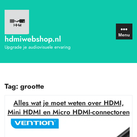
Ga
naar
de
inhoud
Menu
hdmiwebshop.nl
Upgrade je audiovisuele ervaring
Tag:
grootte
Alles wat je moet weten over HDMI,
Mini HDMI en Micro HDMI-connectoren