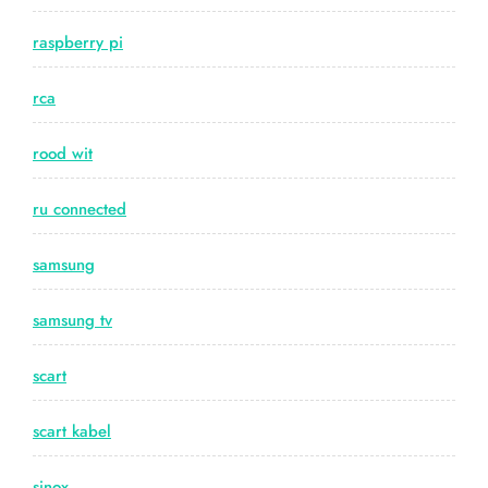
raspberry pi
rca
rood wit
ru connected
samsung
samsung tv
scart
scart kabel
sinox