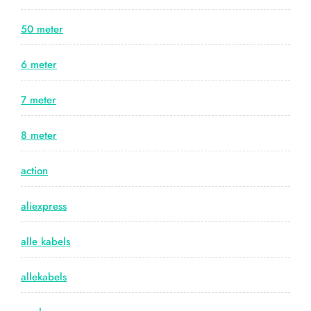
50 meter
6 meter
7 meter
8 meter
action
aliexpress
alle kabels
allekabels