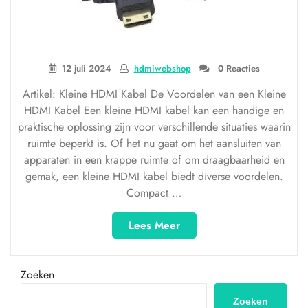
12 juli 2024
hdmiwebshop
0 Reacties
Artikel: Kleine HDMI Kabel De Voordelen van een Kleine
HDMI Kabel Een kleine HDMI kabel kan een handige en
praktische oplossing zijn voor verschillende situaties waarin
ruimte beperkt is. Of het nu gaat om het aansluiten van
apparaten in een krappe ruimte of om draagbaarheid en
gemak, een kleine HDMI kabel biedt diverse voordelen.
Compact …
“Ontdek
Lees Meer
de
Voordelen
van
Zoeken
een
Kleine
Zoeken