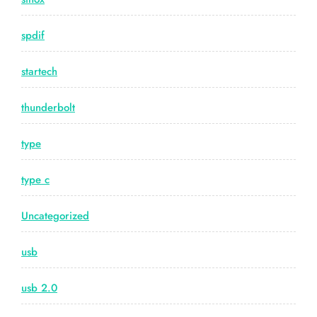
spdif
startech
thunderbolt
type
type c
Uncategorized
usb
usb 2.0