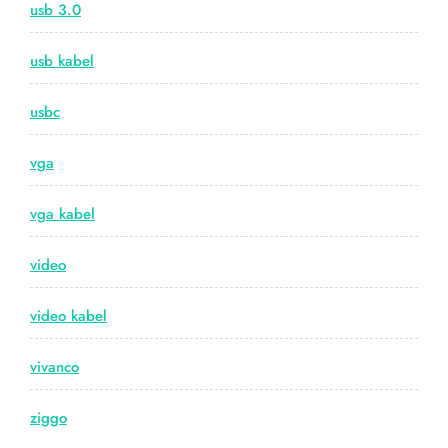
usb 3.0
usb kabel
usbc
vga
vga kabel
video
video kabel
vivanco
ziggo