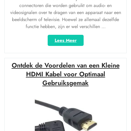
connectoren die worden gebruikt om audio- en
videosignalen over te dragen van een apparaat naar een
beeldscherm of televisie. Hoewel ze allemaal dezelfde
functie hebben, zijn er wel verschillen …
“Alles
Lees Meer
wat
je
moet
Ontdek de Voordelen van een Kleine
weten
over
HDMI Kabel voor Optimaal
HDMI,
Gebruiksgemak
Mini
HDMI
en
Micro
HDMI-
connectoren”