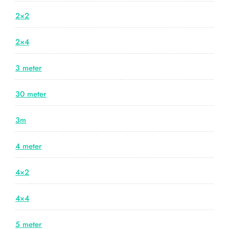
2×2
2×4
3 meter
30 meter
3m
4 meter
4×2
4×4
5 meter