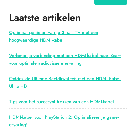
HDMI
Kabel
Laatste artikelen
voor
Optimaal
Gebruiksgemak”
Optimaal genieten van je Smart TV met een
hoogwaardige HDMI-kabel
Verbeter je verbinding met een HDMI-kabel naar Scart
voor optimale audiovisuele ervaring
Ontdek de Ultieme Beeldkwaliteit met een HDMI Kabel
Ultra HD
Tips voor het succesvol trekken van een HDMI-kabel
HDMI-kabel voor PlayStation 2: Optimaliseer je game-
ervaring!