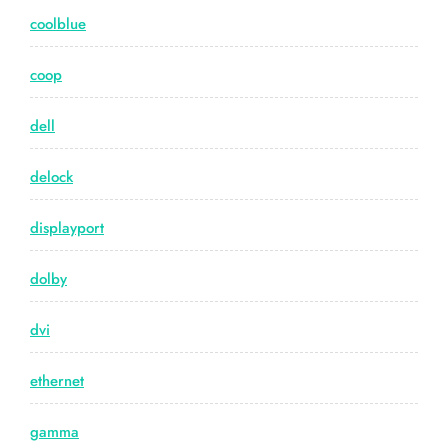
coolblue
coop
dell
delock
displayport
dolby
dvi
ethernet
gamma