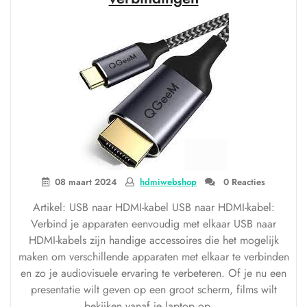
de
perfecte
verbindingsoptie”
08 maart 2024
hdmiwebshop
0 Reacties
Artikel: USB naar HDMI-kabel USB naar HDMI-kabel:
Verbind je apparaten eenvoudig met elkaar USB naar
HDMI-kabels zijn handige accessoires die het mogelijk
maken om verschillende apparaten met elkaar te verbinden
en zo je audiovisuele ervaring te verbeteren. Of je nu een
presentatie wilt geven op een groot scherm, films wilt
bekijken vanaf je laptop op …