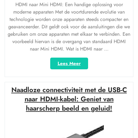
HDMI naar Mini HDMI: Een handige oplossing voor
moderne apparaten Met de voortdurende evolutie van
technologie worden onze apparaten steeds compacter en
geavanceerder. Dit geldt ook voor de aansluitingen die we
gebruiken om onze apparaten met elkaar te verbinden. Een
voorbeeld hiervan is de overgang van standaard HDMI
naar Mini HDMI. Wat is HDMI naar …
“HDMI
Lees Meer
naar
Mini
HDMI:
Naadloze connectiviteit met de USB-C
De
perfecte
naar HDMI-kabel: Geniet van
kabel
haarscherp beeld en geluid!
voor
verbinding
en
compatibiliteit”