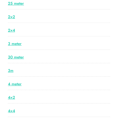
25 meter
2×2
2×4
3 meter
30 meter
3m
4 meter
4×2
4×4