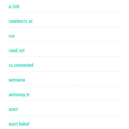
q link
raspberry pi
rca
rood wit
ru connected
samsung
samsung tv
scart
scart kabel