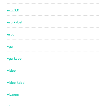
usb 3.0
usb kabel
usbc
vga
vga kabel
video
video kabel
vivanco