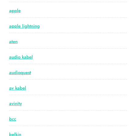
apple
apple lightning
aten
audio kabel
audioquest
av kabel
avinity
bcc
belkin