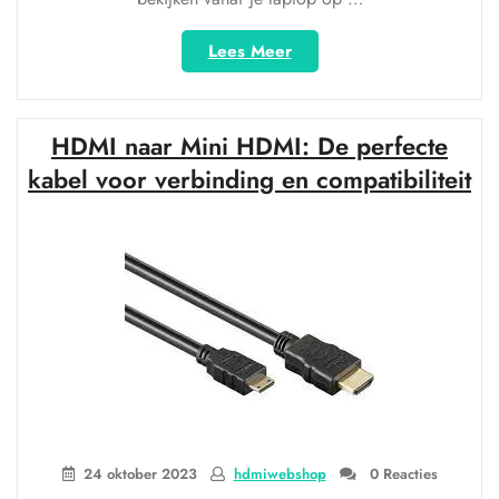
“Ontdek
Lees Meer
de
veelzijdigheid
van
HDMI naar Mini HDMI: De perfecte
een
USB
kabel voor verbinding en compatibiliteit
naar
HDMI-
kabel
voor
optimale
verbindingen”
24 oktober 2023
hdmiwebshop
0 Reacties