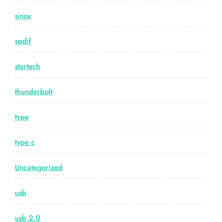
sinox
spdif
startech
thunderbolt
type
type c
Uncategorized
usb
usb 2.0