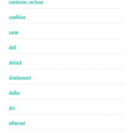
container verhuur
coolblue
coop
dell
delock
displayport
dolby
dvi
ethernet