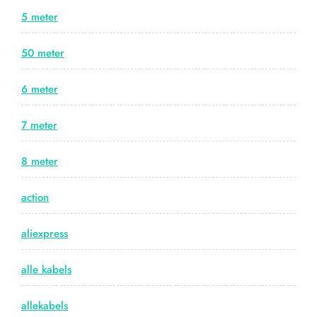
5 meter
50 meter
6 meter
7 meter
8 meter
action
aliexpress
alle kabels
allekabels