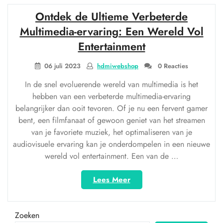
de
Ontdek de Ultieme Verbeterde
USB-
C
Multimedia-ervaring: Een Wereld Vol
naar
Entertainment
HDMI-
kabel:
06 juli 2023
hdmiwebshop
0 Reacties
Geniet
van
In de snel evoluerende wereld van multimedia is het
haarscherp
hebben van een verbeterde multimedia-ervaring
beeld
belangrijker dan ooit tevoren. Of je nu een fervent gamer
en
bent, een filmfanaat of gewoon geniet van het streamen
geluid!”
van je favoriete muziek, het optimaliseren van je
audiovisuele ervaring kan je onderdompelen in een nieuwe
wereld vol entertainment. Een van de …
“Ontdek
Lees Meer
de
Ultieme
Verbeterde
Zoeken