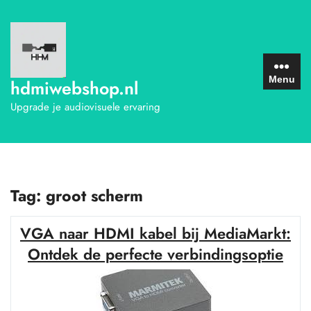
Ga
naar
de
inhoud
Menu
hdmiwebshop.nl
Upgrade je audiovisuele ervaring
Tag:
groot scherm
VGA naar HDMI kabel bij MediaMarkt:
Ontdek de perfecte verbindingsoptie