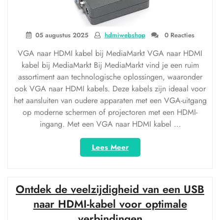
05 augustus 2025
hdmiwebshop
0 Reacties
VGA naar HDMI kabel bij MediaMarkt VGA naar HDMI
kabel bij MediaMarkt Bij MediaMarkt vind je een ruim
assortiment aan technologische oplossingen, waaronder
ook VGA naar HDMI kabels. Deze kabels zijn ideaal voor
het aansluiten van oudere apparaten met een VGA-uitgang
op moderne schermen of projectoren met een HDMI-
ingang. Met een VGA naar HDMI kabel …
“VGA
Lees Meer
naar
HDMI
kabel
Ontdek de veelzijdigheid van een USB
bij
MediaMarkt:
naar HDMI-kabel voor optimale
Ontdek
verbindingen