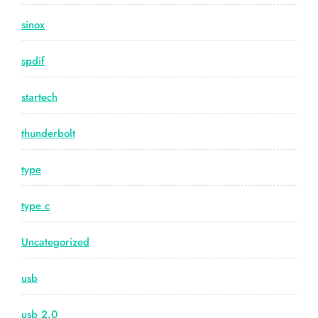
sinox
spdif
startech
thunderbolt
type
type c
Uncategorized
usb
usb 2.0