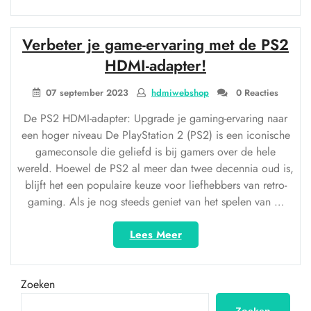
2.1
HDMI-
kabel:
Verbeter je game-ervaring met de PS2
Ultieme
audiovisuele
HDMI-adapter!
prestaties
bereiken”
07 september 2023
hdmiwebshop
0 Reacties
De PS2 HDMI-adapter: Upgrade je gaming-ervaring naar
een hoger niveau De PlayStation 2 (PS2) is een iconische
gameconsole die geliefd is bij gamers over de hele
wereld. Hoewel de PS2 al meer dan twee decennia oud is,
blijft het een populaire keuze voor liefhebbers van retro-
gaming. Als je nog steeds geniet van het spelen van …
“Verbeter
Lees Meer
je
game-
ervaring
Zoeken
met
de