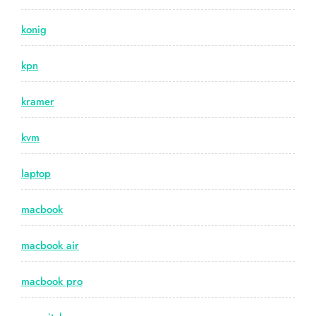
konig
kpn
kramer
kvm
laptop
macbook
macbook air
macbook pro