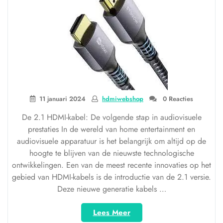
kabel
van
Action”
11 januari 2024
hdmiwebshop
0 Reacties
De 2.1 HDMI-kabel: De volgende stap in audiovisuele
prestaties In de wereld van home entertainment en
audiovisuele apparatuur is het belangrijk om altijd op de
hoogte te blijven van de nieuwste technologische
ontwikkelingen. Een van de meest recente innovaties op het
gebied van HDMI-kabels is de introductie van de 2.1 versie.
Deze nieuwe generatie kabels …
“De
Lees Meer