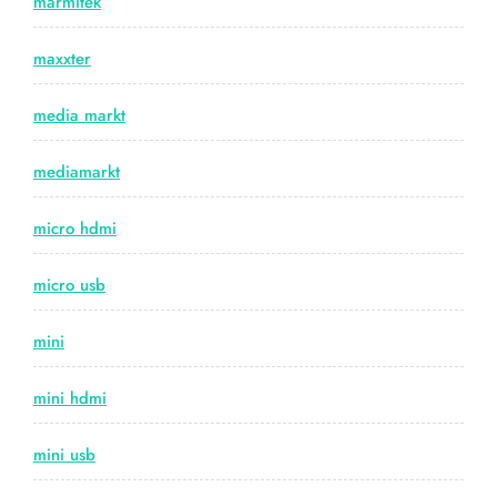
marmitek
maxxter
media markt
mediamarkt
micro hdmi
micro usb
mini
mini hdmi
mini usb