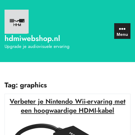
Ga
naar
de
inhoud
Menu
hdmiwebshop.nl
Upgrade je audiovisuele ervaring
Tag:
graphics
Verbeter je Nintendo Wii-ervaring met
een hoogwaardige HDMI-kabel