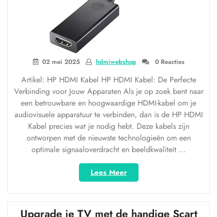
02 mei 2025
hdmiwebshop
0 Reacties
Artikel: HP HDMI Kabel HP HDMI Kabel: De Perfecte
Verbinding voor Jouw Apparaten Als je op zoek bent naar
een betrouwbare en hoogwaardige HDMI-kabel om je
audiovisuele apparatuur te verbinden, dan is de HP HDMI
Kabel precies wat je nodig hebt. Deze kabels zijn
ontworpen met de nieuwste technologieën om een
optimale signaaloverdracht en beeldkwaliteit …
“Ontdek
Lees Meer
de
HP
HDMI
Upgrade je TV met de handige Scart
Kabel: