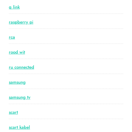
q link
raspberry pi
rca
rood wit
ru connected
samsung
samsung tv
scart
scart kabel