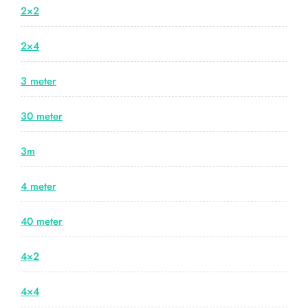
2×2
2×4
3 meter
30 meter
3m
4 meter
40 meter
4×2
4×4