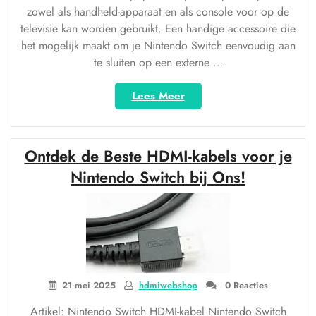
zowel als handheld-apparaat en als console voor op de
televisie kan worden gebruikt. Een handige accessoire die
het mogelijk maakt om je Nintendo Switch eenvoudig aan
te sluiten op een externe …
“Optimaal
Lees Meer
gameplezier
met
USB-
Ontdek de Beste HDMI-kabels voor je
C
HDMI-
Nintendo Switch bij Ons!
adapter
voor
Nintendo
Switch”
21 mei 2025
hdmiwebshop
0 Reacties
Artikel: Nintendo Switch HDMI-kabel Nintendo Switch