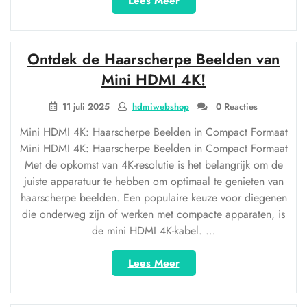
“Haal
Lees Meer
het
beste
uit
Ontdek de Haarscherpe Beelden van
je
beeld
Mini HDMI 4K!
met
een
11 juli 2025
hdmiwebshop
0 Reacties
HD
Mini HDMI 4K: Haarscherpe Beelden in Compact Formaat
Out
Mini HDMI 4K: Haarscherpe Beelden in Compact Formaat
kabel”
Met de opkomst van 4K-resolutie is het belangrijk om de
juiste apparatuur te hebben om optimaal te genieten van
haarscherpe beelden. Een populaire keuze voor diegenen
die onderweg zijn of werken met compacte apparaten, is
de mini HDMI 4K-kabel. …
“Ontdek
Lees Meer
de
Haarscherpe