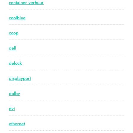
container verhuur
coolblue
coop
dell
delock
displayport
dolby
dvi
ethernet