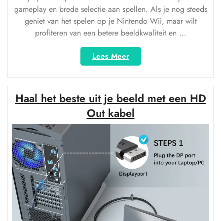
gameplay en brede selectie aan spellen. Als je nog steeds
geniet van het spelen op je Nintendo Wii, maar wilt
profiteren van een betere beeldkwaliteit en …
“Verbeter
Lees Meer
je
Nintendo
Wii-
Haal het beste uit je beeld met een HD
ervaring
met
Out kabel
een
hoogwaardige
HDMI-
kabel”