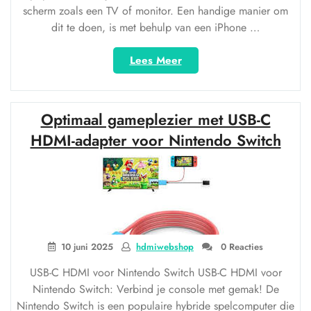
scherm zoals een TV of monitor. Een handige manier om
dit te doen, is met behulp van een iPhone …
“Ontdek
Lees Meer
de
handige
iPhone
Optimaal gameplezier met USB-C
kabel
HDMI
HDMI-adapter voor Nintendo Switch
voor
het
verbinden
van
je
mobiele
apparaat
10 juni 2025
hdmiwebshop
0 Reacties
met
USB-C HDMI voor Nintendo Switch USB-C HDMI voor
een
Nintendo Switch: Verbind je console met gemak! De
extern
scherm”
Nintendo Switch is een populaire hybride spelcomputer die