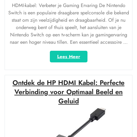
HDMI-kabel: Verbeter je Gaming Ervaring De Nintendo
Switch is een populaire draagbare spelconsole die bekend
staat om zijn veelzijdigheid en draagbaarheid. Of je nu
onderweg bent of thuis speelt, het aansluiten van je
Nintendo Switch op een tv-scherm kan je gamingervaring
naar een hoger niveau tillen. Een essentieel accessoire …
“Ontdek
Lees Meer
de
Beste
HDMI-
Ontdek de HP HDMI Kabel: Perfecte
kabels
voor
Verbinding voor Optimaal Beeld en
je
Geluid
Nintendo
Switch
bij
Ons!”