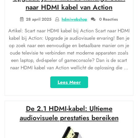
Perfecte
naar HDMI kabel van Action
Verbinding
voor
28 april 2025
hdmiwebshop
0 Reacties
Optimaal
Artikel: Scart naar HDMI kabel bij Action Scart naar HDMI
Beeld
kabel bij Action: Upgrade je audiovisuele ervaring! Ben je
en
op zoek naar een eenvoudige en betaalbare manier om je
Geluid”
oude televisie te verbinden met moderne apparaten zoals
een laptop, dvd-speler of gameconsole? Dan is de scart
naar HDMI kabel van Action wellicht de oplossing die …
“Upgrade
Lees Meer
je
TV
met
De 2.1 HDMI-kabel: Ultieme
de
handige
audiovisuele prestaties bereiken
Scart
naar
HDMI