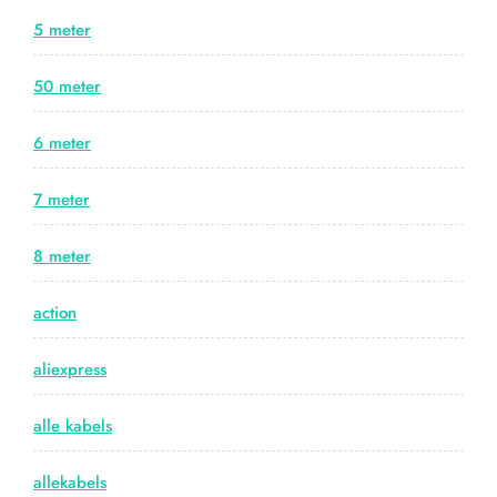
5 meter
50 meter
6 meter
7 meter
8 meter
action
aliexpress
alle kabels
allekabels