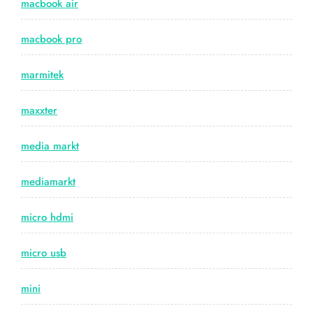
macbook air
macbook pro
marmitek
maxxter
media markt
mediamarkt
micro hdmi
micro usb
mini