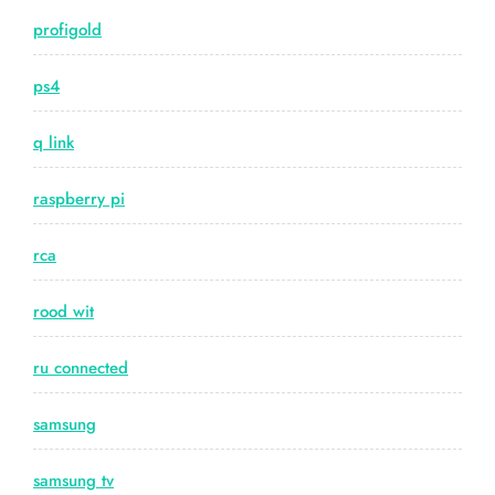
profigold
ps4
q link
raspberry pi
rca
rood wit
ru connected
samsung
samsung tv