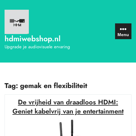
Ga
naar
de
inhoud
Menu
hdmiwebshop.nl
Upgrade je audiovisuele ervaring
Tag:
gemak en flexibiliteit
De vrijheid van draadloos HDMI:
Geniet kabelvrij van je entertainment