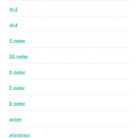
4×2
4×4
5 meter
50 meter
6 meter
7 meter
8 meter
action
aliexpress