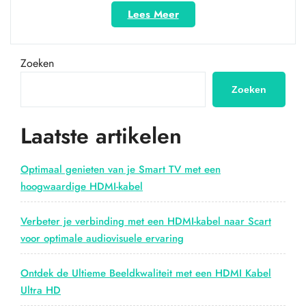
“Eenvoudig
Lees Meer
verbinden:
USB
naar
Zoeken
HDMI-
adapter
Zoeken
voor
naadloze
Laatste artikelen
connectiviteit”
Optimaal genieten van je Smart TV met een
hoogwaardige HDMI-kabel
Verbeter je verbinding met een HDMI-kabel naar Scart
voor optimale audiovisuele ervaring
Ontdek de Ultieme Beeldkwaliteit met een HDMI Kabel
Ultra HD