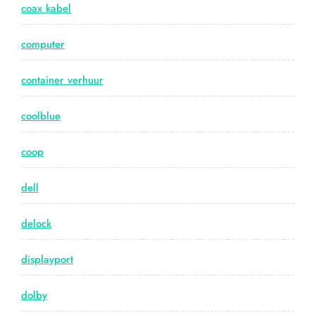
coax kabel
computer
container verhuur
coolblue
coop
dell
delock
displayport
dolby