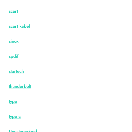
scart
scart kabel
sinox
spdif
startech
thunderbolt
type
type c
Uncategorized