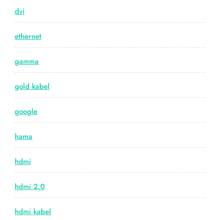
dvi
ethernet
gamma
gold kabel
google
hama
hdmi
hdmi 2.0
hdmi kabel