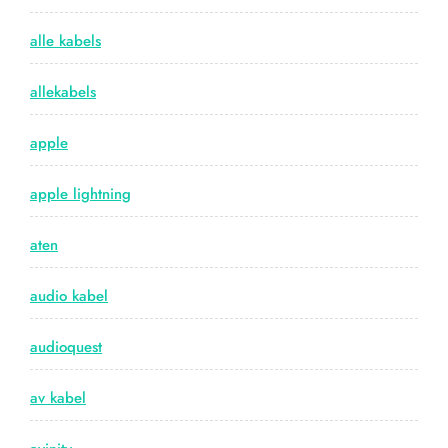
alle kabels
allekabels
apple
apple lightning
aten
audio kabel
audioquest
av kabel