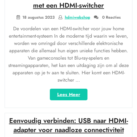
Geniet
met een HDMI-switcher
kabelvrij
van
18 augustus 2023
hdmiwebshop
0 Reacties
je
De voordelen van een HDMI-switcher voor jouw home
entertainment”
entertainment-systeem In de moderne tijd waarin we leven,
worden we omringd door verschillende elektronische
apparaten die allemaal hun eigen unieke functies hebben.
Van gameconsoles tot Blu-ray-spelers en
streamingapparaten, het kan een uitdaging zijn om al deze
apparaten op je tv aan te sluiten. Hier komt een HDMI-
switcher …
“Vereenvoudig
Lees Meer
jouw
home
entertainment
Eenvoudig verbinden: USB naar HDMI-
met
een
adapter voor naadloze connectiviteit
HDMI-