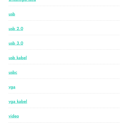
usb
usb 2.0
usb 3.0
usb kabel
usbc
vga
vga kabel
video