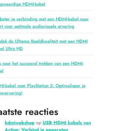
gwaardige HDMI-kabel
beter je verbinding met een HDMI-kabel naar
rt voor optimale audiovisuele ervaring
dek de Ultieme Beeldkwaliteit met een HDMI
el Ultra HD
s voor het succesvol trekken van een HDMI-
el
I-kabel voor PlayStation 2: Optimaliseer je
e-ervaring!
aatste reacties
hdmiwebshop
op
USB HDMI kabels van
Action: Verbind je apparaten