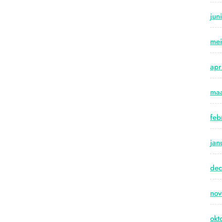
jun
me
apr
maa
feb
jan
de
no
okt