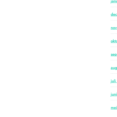
jan
de
no
okt
sep
aug
jul
jun
me