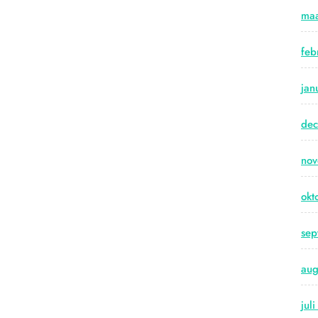
maa
feb
jan
de
no
okt
sep
aug
jul