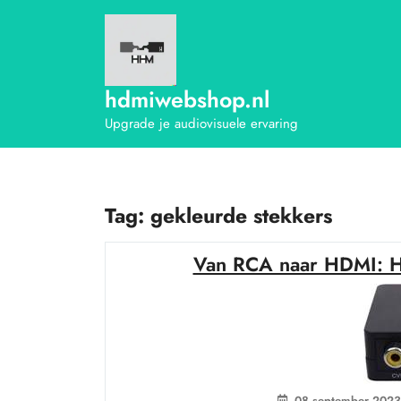
Ga
naar
de
inhoud
hdmiwebshop.nl
Upgrade je audiovisuele ervaring
Tag:
gekleurde stekkers
Van RCA naar HDMI: H
08 september 2023