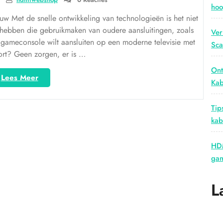
hoo
 Met de snelle ontwikkeling van technologieën is het niet
hebben die gebruikmaken van oudere aansluitingen, zoals
Ver
 gameconsole wilt aansluiten op een moderne televisie met
Sca
rt? Geen zorgen, er is …
Ont
“Van
Lees Meer
Kab
RCA
naar
Tip
HDMI:
kab
Het
verbinden
van
HDM
oud
gam
en
nieuw”
L