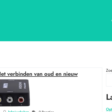
Zo
et verbinden van oud en nieuw
L
Opt
hdmiwebshop
0 Reacties