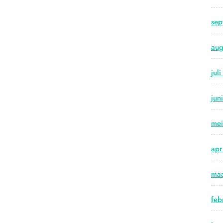
sep
aug
jul
jun
me
apr
maa
feb