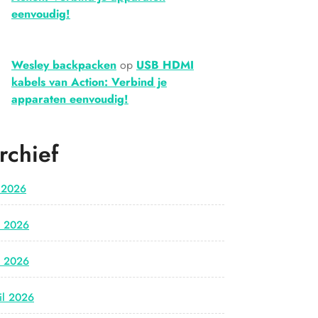
eenvoudig!
Wesley backpacken
op
USB HDMI
kabels van Action: Verbind je
apparaten eenvoudig!
rchief
i 2026
i 2026
i 2026
il 2026