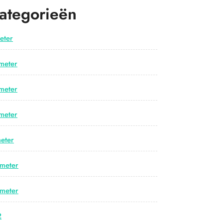
ategorieën
eter
meter
meter
meter
eter
meter
meter
2