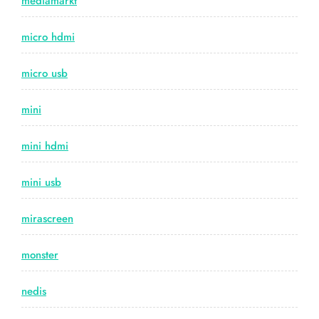
mediamarkt
micro hdmi
micro usb
mini
mini hdmi
mini usb
mirascreen
monster
nedis