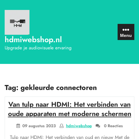
Ga
naar
de
inhoud
Menu
hdmiwebshop.nl
Upgrade je audiovisuele ervaring
Tag:
gekleurde connectoren
Van tulp naar HDMI: Het verbinden van
oude apparaten met moderne schermen
09 augustus 2023
hdmiwebshop
0 Reacties
Tulp naar HDMI: Het verbinden van oud en nieuw Met de