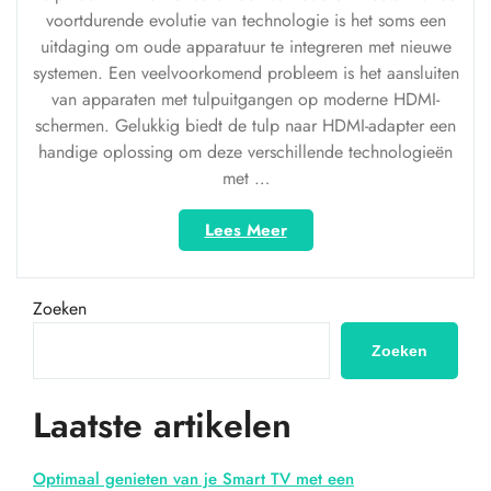
voortdurende evolutie van technologie is het soms een
uitdaging om oude apparatuur te integreren met nieuwe
systemen. Een veelvoorkomend probleem is het aansluiten
van apparaten met tulpuitgangen op moderne HDMI-
schermen. Gelukkig biedt de tulp naar HDMI-adapter een
handige oplossing om deze verschillende technologieën
met …
“Van
Lees Meer
tulp
naar
HDMI:
Zoeken
Het
verbinden
Zoeken
van
oude
Laatste artikelen
apparaten
met
moderne
Optimaal genieten van je Smart TV met een