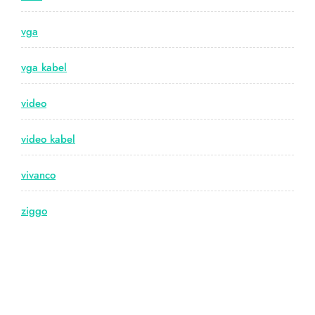
vga
vga kabel
video
video kabel
vivanco
ziggo