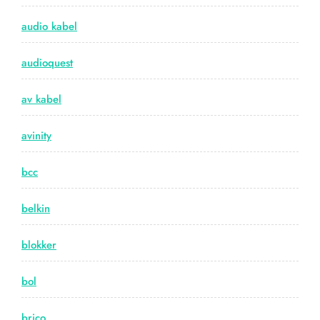
audio kabel
audioquest
av kabel
avinity
bcc
belkin
blokker
bol
brico