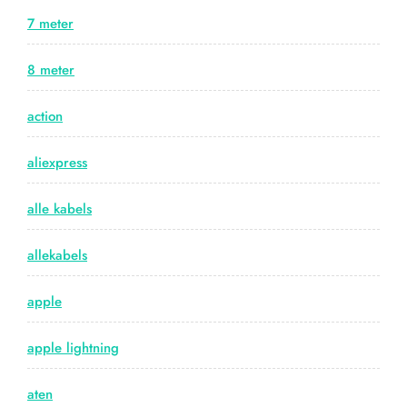
7 meter
8 meter
action
aliexpress
alle kabels
allekabels
apple
apple lightning
aten