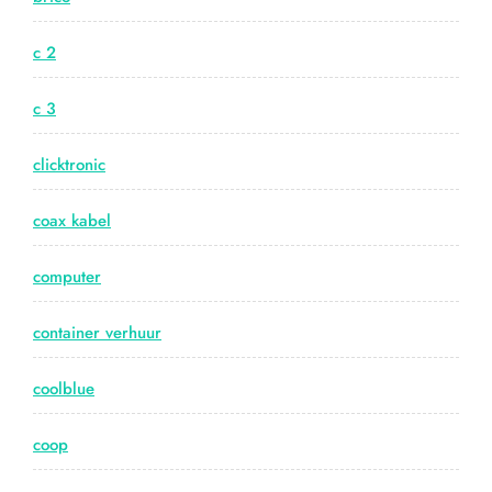
c 2
c 3
clicktronic
coax kabel
computer
container verhuur
coolblue
coop