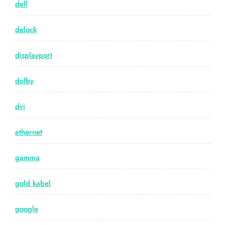
dell
delock
displayport
dolby
dvi
ethernet
gamma
gold kabel
google