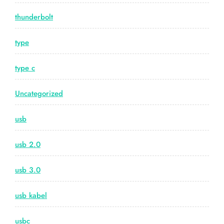
thunderbolt
type
type c
Uncategorized
usb
usb 2.0
usb 3.0
usb kabel
usbc