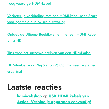
schermen”
hoogwaardige HDMI-kabel
Verbeter je verbinding met een HDMI-kabel naar Scart
voor optimale audiovisuele ervaring
Ontdek de Ultieme Beeldkwaliteit met een HDMI Kabel
Ultra HD
Tips voor het succesvol trekken van een HDMI-kabel
HDMI-kabel voor PlayStation 2: Optimaliseer je game-
ervaring!
Laatste reacties
hdmiwebshop
op
USB HDMI kabels van
Action: Verbind je apparaten eenvoudig!