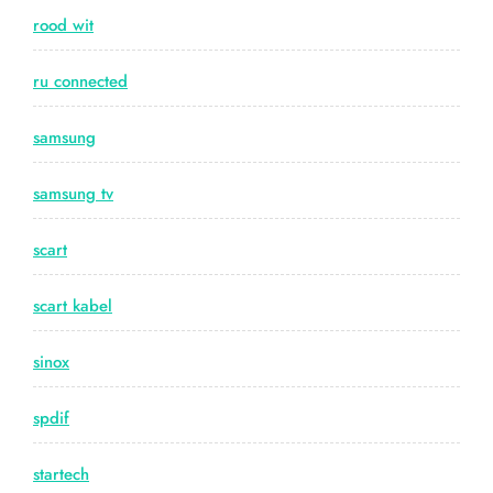
rood wit
ru connected
samsung
samsung tv
scart
scart kabel
sinox
spdif
startech