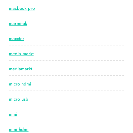
macbook pro
marmitek
maxxter
media markt
mediamarkt
micro hdmi
micro usb
mini
mini hdmi