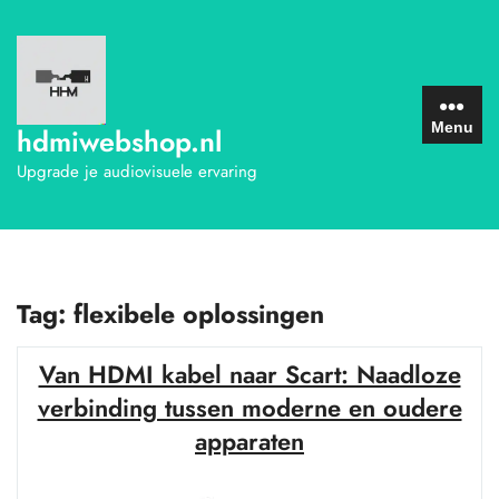
Ga
naar
de
inhoud
Menu
hdmiwebshop.nl
Upgrade je audiovisuele ervaring
Tag:
flexibele oplossingen
Van HDMI kabel naar Scart: Naadloze
verbinding tussen moderne en oudere
apparaten