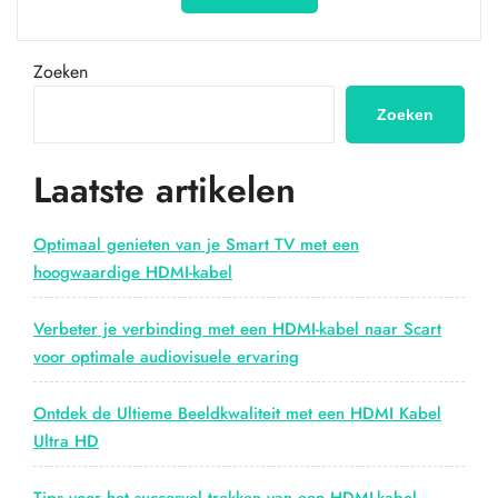
HDMI
kabel
naar
Zoeken
Scart:
Naadloze
Zoeken
verbinding
tussen
Laatste artikelen
moderne
en
oudere
Optimaal genieten van je Smart TV met een
apparaten”
hoogwaardige HDMI-kabel
Verbeter je verbinding met een HDMI-kabel naar Scart
voor optimale audiovisuele ervaring
Ontdek de Ultieme Beeldkwaliteit met een HDMI Kabel
Ultra HD