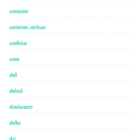
computer
container verhuur
coolblue
coop
dell
delock
displayport
dolby
dvi