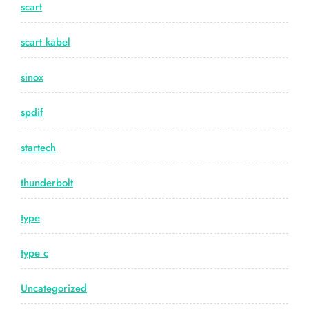
scart
scart kabel
sinox
spdif
startech
thunderbolt
type
type c
Uncategorized