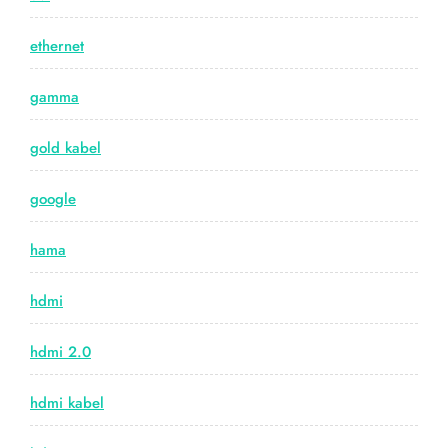
ethernet
gamma
gold kabel
google
hama
hdmi
hdmi 2.0
hdmi kabel