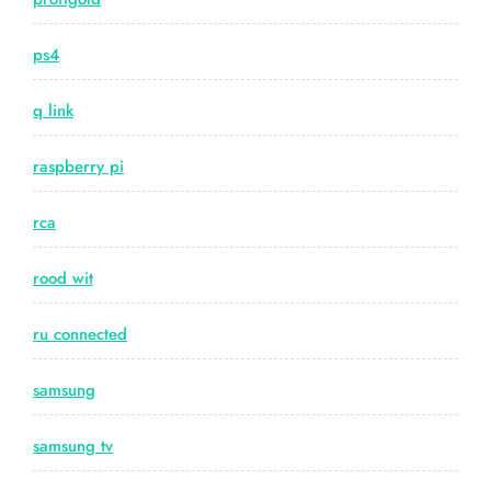
ps4
q link
raspberry pi
rca
rood wit
ru connected
samsung
samsung tv