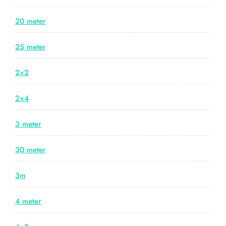
20 meter
25 meter
2×2
2×4
3 meter
30 meter
3m
4 meter