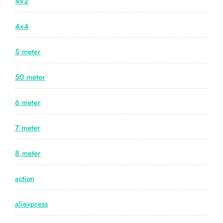
4×2
4×4
5 meter
50 meter
6 meter
7 meter
8 meter
action
aliexpress