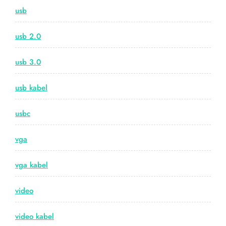
usb
usb 2.0
usb 3.0
usb kabel
usbc
vga
vga kabel
video
video kabel