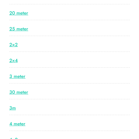
20 meter
25 meter
2×2
2×4
3 meter
30 meter
3m
4 meter