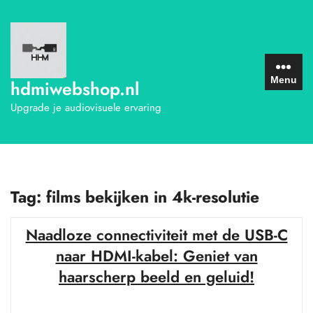
Ga
naar
de
inhoud
Menu
hdmiwebshop.nl
Upgrade je audiovisuele ervaring
Tag:
films bekijken in 4k-resolutie
Naadloze connectiviteit met de USB-C
naar HDMI-kabel: Geniet van
haarscherp beeld en geluid!