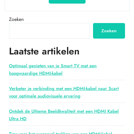
connectiviteit
met
de
Zoeken
USB-
C
Zoeken
naar
HDMI-
Laatste artikelen
kabel:
Geniet
van
Optimaal genieten van je Smart TV met een
haarscherp
hoogwaardige HDMI-kabel
beeld
en
Verbeter je verbinding met een HDMI-kabel naar Scart
geluid!”
voor optimale audiovisuele ervaring
Ontdek de Ultieme Beeldkwaliteit met een HDMI Kabel
Ultra HD