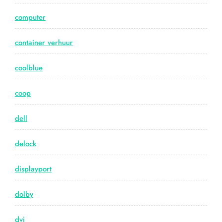
computer
container verhuur
coolblue
coop
dell
delock
displayport
dolby
dvi