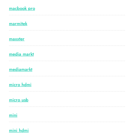
macbook pro
marmitek
maxxter
media markt
mediamarkt
micro hdmi
micro usb
mini
mini hdmi