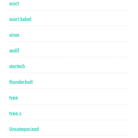
scart
scart kabel
sinox
spdif
startech
thunderbolt
type
type c
Uncategorized