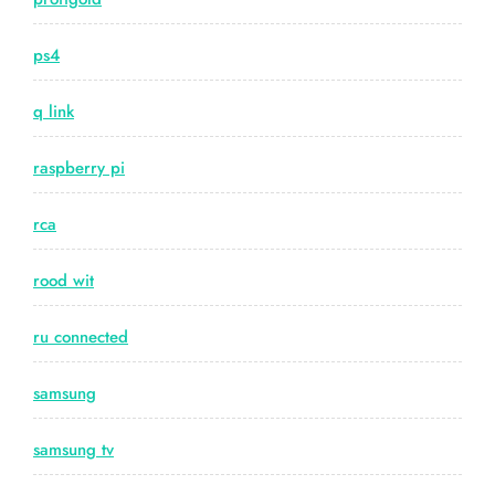
ps4
q link
raspberry pi
rca
rood wit
ru connected
samsung
samsung tv