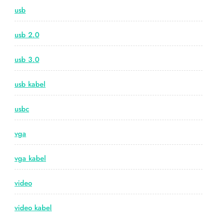
usb
usb 2.0
usb 3.0
usb kabel
usbc
vga
vga kabel
video
video kabel