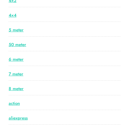
4×2
4×4
5 meter
50 meter
6 meter
7 meter
8 meter
action
aliexpress