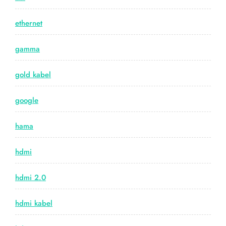
ethernet
gamma
gold kabel
google
hama
hdmi
hdmi 2.0
hdmi kabel