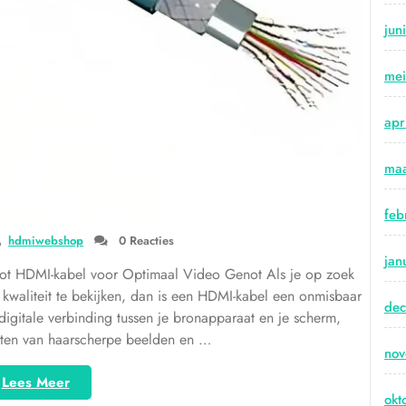
jun
me
apr
maa
feb
hdmiwebshop
0 Reacties
jan
ot HDMI-kabel voor Optimaal Video Genot Als je op zoek
kwaliteit te bekijken, dan is een HDMI-kabel een onmisbaar
de
igitale verbinding tussen je bronapparaat en je scherm,
eten van haarscherpe beelden en …
no
“Optimaal
Lees Meer
okt
Video