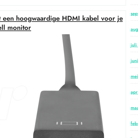
Genot
met
sep
et een hoogwaardige HDMI kabel voor je
de
Juiste
ll monitor
aug
HDMI-
kabel”
jul
jun
me
apr
maa
feb