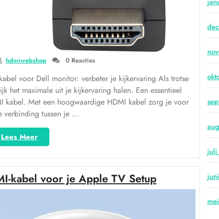
jan
de
no
hdmiwebshop
0 Reacties
okt
bel voor Dell monitor: verbeter je kijkervaring Als trotse
jk het maximale uit je kijkervaring halen. Een essentieel
DMI kabel. Met een hoogwaardige HDMI kabel zorg je voor
sep
e verbinding tussen je …
aug
“Optimaliseer
Lees Meer
je
jul
kijkervaring
met
I-kabel voor je Apple TV Setup
jun
een
hoogwaardige
HDMI
me
kabel