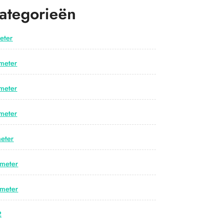
ategorieën
eter
meter
meter
meter
eter
meter
meter
2