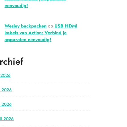
eenvoudig!
Wesley backpacken
op
USB HDMI
kabels van Action: Verbind je
apparaten eenvoudig!
rchief
i 2026
i 2026
i 2026
il 2026