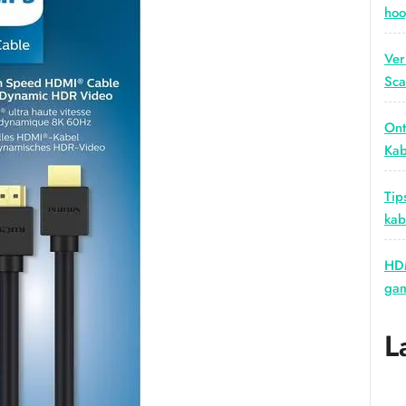
hoo
Ver
Sca
Ont
Kab
Tip
kab
HDM
gam
L