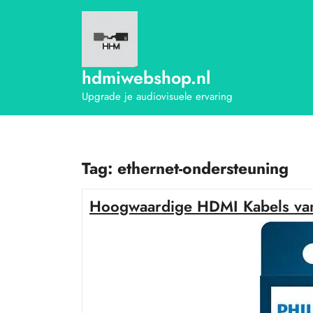
Ga
naar
de
inhoud
hdmiwebshop.nl
Upgrade je audiovisuele ervaring
Tag:
ethernet-ondersteuning
Hoogwaardige HDMI Kabels van 