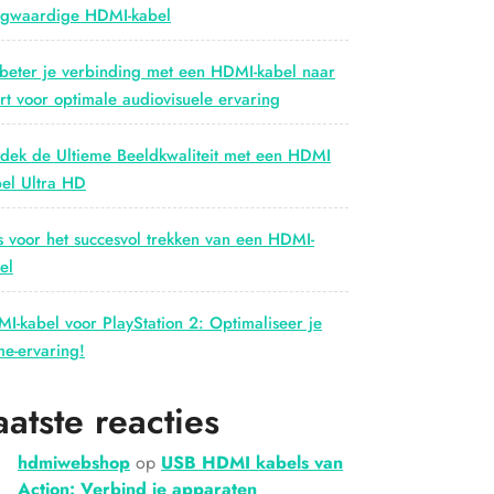
gwaardige HDMI-kabel
beter je verbinding met een HDMI-kabel naar
rt voor optimale audiovisuele ervaring
dek de Ultieme Beeldkwaliteit met een HDMI
el Ultra HD
s voor het succesvol trekken van een HDMI-
el
I-kabel voor PlayStation 2: Optimaliseer je
e-ervaring!
aatste reacties
hdmiwebshop
op
USB HDMI kabels van
Action: Verbind je apparaten