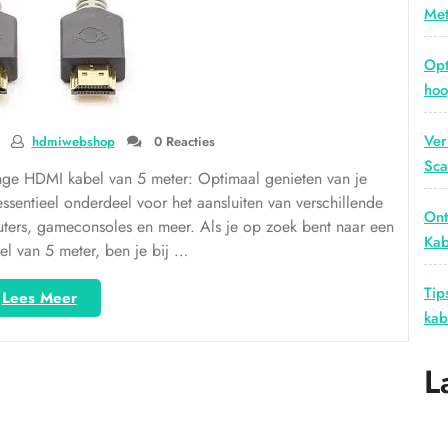
Met
Opt
hoo
Ver
hdmiwebshop
0 Reacties
Sca
nge HDMI kabel van 5 meter: Optimaal genieten van je
ssentieel onderdeel voor het aansluiten van verschillende
Ont
puters, gameconsoles en meer. Als je op zoek bent naar een
Kab
l van 5 meter, ben je bij …
Tip
“Ontdek
Lees Meer
kab
de
Voordelen
van
L
een
Lange
HDMI