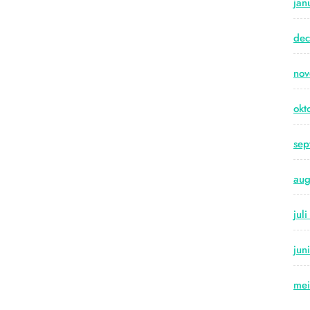
jan
de
no
okt
sep
aug
jul
jun
me