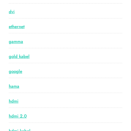
dvi
ethernet
gamma
gold kabel
google
hama
hdmi
hdmi 2.0