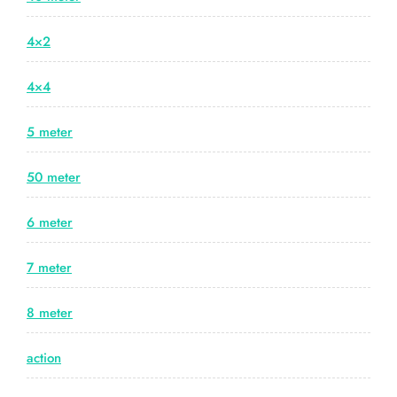
4×2
4×4
5 meter
50 meter
6 meter
7 meter
8 meter
action