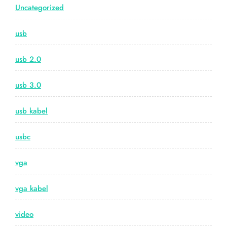
Uncategorized
usb
usb 2.0
usb 3.0
usb kabel
usbc
vga
vga kabel
video