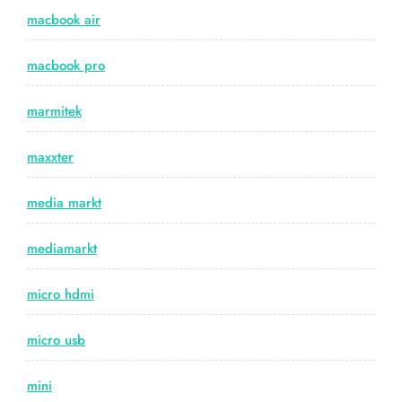
macbook air
macbook pro
marmitek
maxxter
media markt
mediamarkt
micro hdmi
micro usb
mini