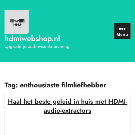
Ga
naar
de
inhoud
Menu
hdmiwebshop.nl
Upgrade je audiovisuele ervaring
Tag:
enthousiaste filmliefhebber
Haal het beste geluid in huis met HDMI-
audio-extractors