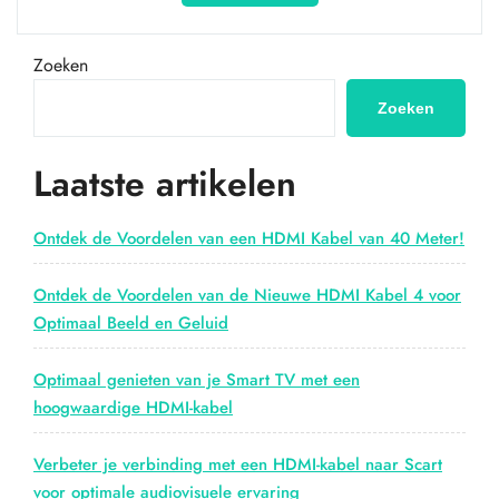
het
beste
geluid
Zoeken
in
huis
Zoeken
met
HDMI-
Laatste artikelen
audio-
extractors”
Ontdek de Voordelen van een HDMI Kabel van 40 Meter!
Ontdek de Voordelen van de Nieuwe HDMI Kabel 4 voor
Optimaal Beeld en Geluid
Optimaal genieten van je Smart TV met een
hoogwaardige HDMI-kabel
Verbeter je verbinding met een HDMI-kabel naar Scart
voor optimale audiovisuele ervaring