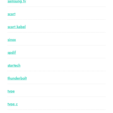
samsung tv
scart
scart kabel
sinox
spdif
startech
thunderbolt
type
type c