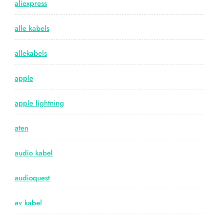
aliexpress
alle kabels
allekabels
apple
apple lightning
aten
audio kabel
audioquest
av kabel