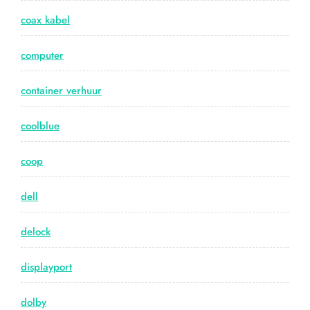
coax kabel
computer
container verhuur
coolblue
coop
dell
delock
displayport
dolby