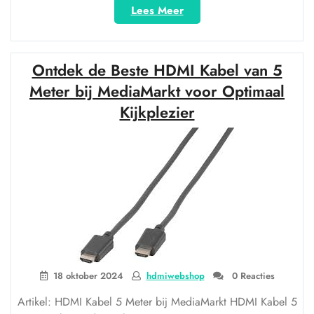
“HDMI-
Lees Meer
kabel
van
7,5
Ontdek de Beste HDMI Kabel van 5
meter
verkrijgbaar
Meter bij MediaMarkt voor Optimaal
bij
Kijkplezier
Action:
betaalbare
connectiviteit
voor
lange
afstanden”
18 oktober 2024
hdmiwebshop
0 Reacties
Artikel: HDMI Kabel 5 Meter bij MediaMarkt HDMI Kabel 5