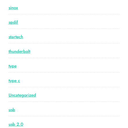
sinox
spdif
startech
thunderbolt
type
type c
Uncategorized
usb
usb 2.0