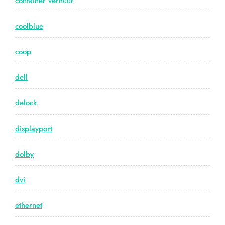
container verhuur
coolblue
coop
dell
delock
displayport
dolby
dvi
ethernet