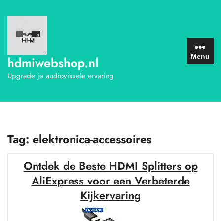
Ga
naar
de
inhoud
Menu
hdmiwebshop.nl
Upgrade je audiovisuele ervaring
Tag:
elektronica-accessoires
Ontdek de Beste HDMI Splitters op
AliExpress voor een Verbeterde
Kijkervaring