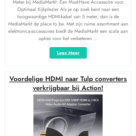
Meter bij MediaMarkt: Een Must-Have Accessoire voor
Optimaal Kijkplezier Als je op zoek bent naar een
hoogwaardige HDMI-kabel van 5 meter, dan is de
MediaMarkt de place to be. Met zijn ruime assortiment aan
elektronica-accessoires biedt de MediaMarkt een scala aan
opties voor het verbeteren …
“Ontdek
Lees Meer
de
Beste
HDMI
Voordelige HDMI naar Tulp converters
Kabel
van
verkrijgbaar bij Action!
5
Meter
bij
MediaMarkt
voor
Optimaal
Kijkplezier”