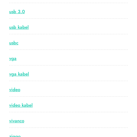
usb 3.0
usb kabel
usbc
vga
vga kabel
video
video kabel
vivanco
ziggo