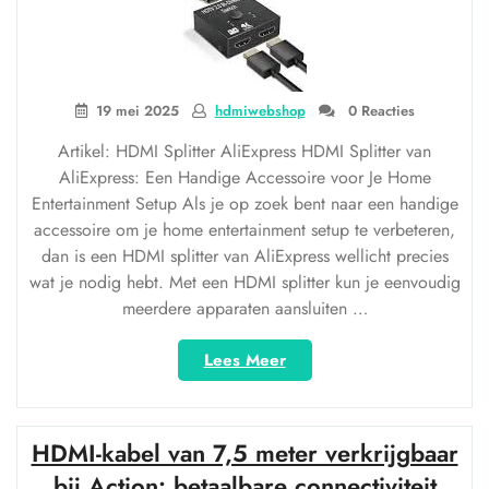
19 mei 2025
hdmiwebshop
0 Reacties
Artikel: HDMI Splitter AliExpress HDMI Splitter van
AliExpress: Een Handige Accessoire voor Je Home
Entertainment Setup Als je op zoek bent naar een handige
accessoire om je home entertainment setup te verbeteren,
dan is een HDMI splitter van AliExpress wellicht precies
wat je nodig hebt. Met een HDMI splitter kun je eenvoudig
meerdere apparaten aansluiten …
“Ontdek
Lees Meer
de
Beste
HDMI
HDMI-kabel van 7,5 meter verkrijgbaar
Splitters
op
bij Action: betaalbare connectiviteit