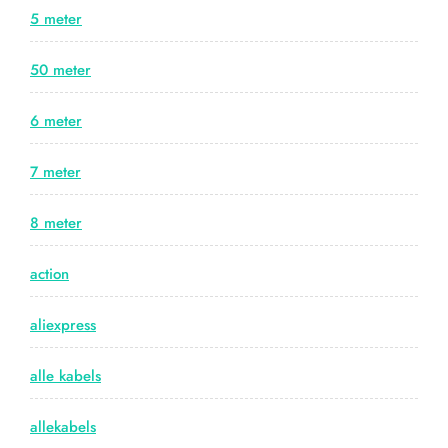
5 meter
50 meter
6 meter
7 meter
8 meter
action
aliexpress
alle kabels
allekabels