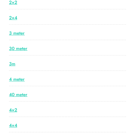
2×2
2×4
3 meter
30 meter
3m
4 meter
40 meter
4×2
4×4