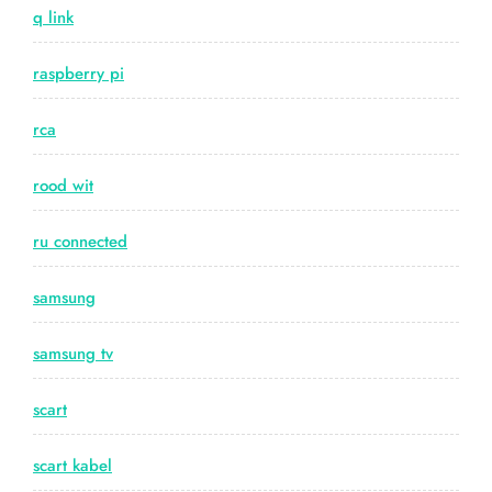
q link
raspberry pi
rca
rood wit
ru connected
samsung
samsung tv
scart
scart kabel