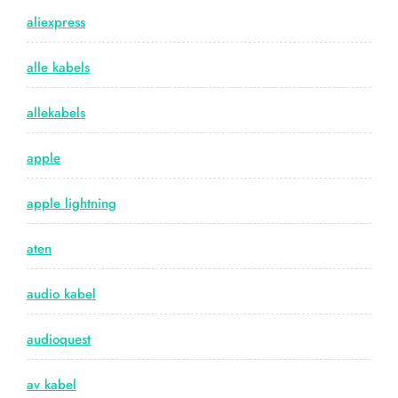
aliexpress
alle kabels
allekabels
apple
apple lightning
aten
audio kabel
audioquest
av kabel