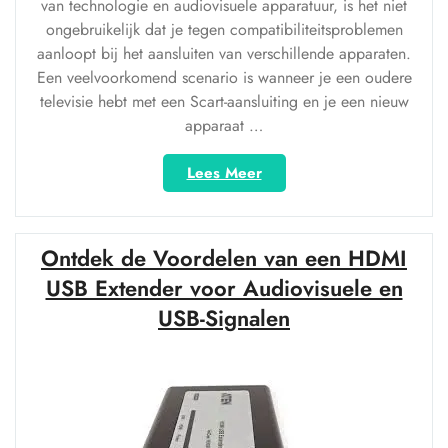
van technologie en audiovisuele apparatuur, is het niet
ongebruikelijk dat je tegen compatibiliteitsproblemen
aanloopt bij het aansluiten van verschillende apparaten.
Een veelvoorkomend scenario is wanneer je een oudere
televisie hebt met een Scart-aansluiting en je een nieuw
apparaat …
“Handige
Lees Meer
HDMI
naar
Scart
Ontdek de Voordelen van een HDMI
Converter
voor
USB Extender voor Audiovisuele en
naadloze
USB-Signalen
aansluitingen”