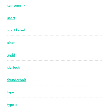
samsung tv
scart
scart kabel
sinox
spdif
startech
thunderbolt
type
type c