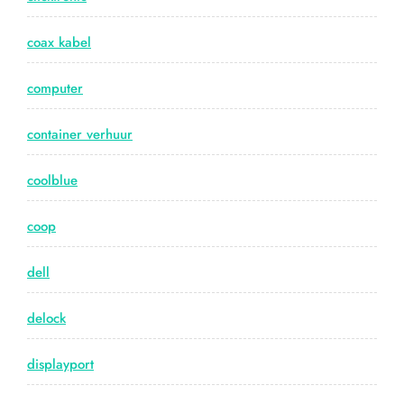
coax kabel
computer
container verhuur
coolblue
coop
dell
delock
displayport