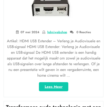
07 mei 2024
hdmiwebshop
0 Reacties
Artikel: HDMI USB Extender – Verleng je Audiovisuele en
USB-signaal HDMI USB Extender: Verleng je Audiovisuele
en USB-signaal De HDMI USB extender is een handig
apparaat dat het mogelijk maakt om zowel je audiovisuele
als USB-signalen over lange afstanden te verlengen. Of je
nu een presentatie wilt geven in een vergaderruimte, een
home cinema wilt …
“Ontdek
Lees Meer
de
Voordelen
van