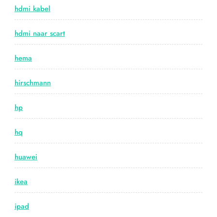
hdmi kabel
hdmi naar scart
hema
hirschmann
hp
hq
huawei
ikea
ipad