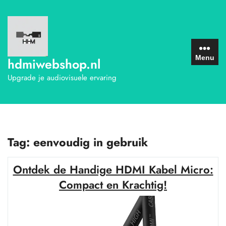
Ga
naar
de
inhoud
Menu
hdmiwebshop.nl
Upgrade je audiovisuele ervaring
Tag:
eenvoudig in gebruik
Ontdek de Handige HDMI Kabel Micro:
Compact en Krachtig!