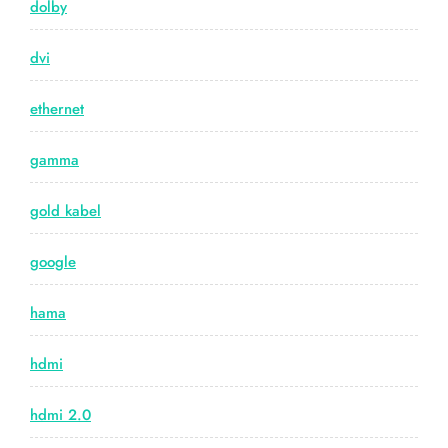
dolby
dvi
ethernet
gamma
gold kabel
google
hama
hdmi
hdmi 2.0