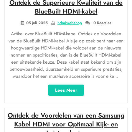
Ontdek de Superieure Kwaliteit van de
USB
HDMI
BlueBuilt HDMI-kabel
Kabel
voor
05 juli 2025
hdmiwebshop
0 Reacties
Naadloze
Artikel over BlueBuilt HDMI-kabel Ontdek de Voordelen
Connectiviteit”
van de BlueBuilt HDMI-kabel Als je op zoek bent naar een
hoogwaardige HDMI-kabel die voldoet aan de nieuwste
normen en specificaties, dan is de BlueBuilt HDMI-kabel
een uitstekende keuze. Deze kabel staat bekend om zijn
betrouwbaarheid, duurzaamheid en superieure prestaties,
waardoor het een must-have accessoire is voor elke …
“Ontdek
Lees Meer
de
Superieure
Kwaliteit
Ontdek de Voordelen van een Samsung
van
de
Kabel HDMI voor Optimaal Kijk- en
BlueBuilt