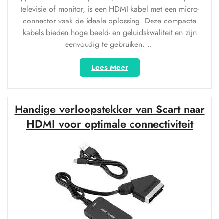
televisie of monitor, is een HDMI kabel met een micro-
connector vaak de ideale oplossing. Deze compacte
kabels bieden hoge beeld- en geluidskwaliteit en zijn
eenvoudig te gebruiken. …
“Ontdek
Lees Meer
de
Handige
HDMI
Handige verloopstekker van Scart naar
Kabel
Micro:
HDMI voor optimale connectiviteit
Compact
en
Krachtig!”