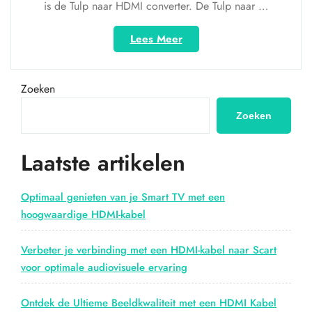
is de Tulp naar HDMI converter. De Tulp naar …
“Transformeer
Lees Meer
oude
technologie
met
Zoeken
een
Tulp
Zoeken
naar
HDMI
Laatste artikelen
Converter”
Optimaal genieten van je Smart TV met een
hoogwaardige HDMI-kabel
Verbeter je verbinding met een HDMI-kabel naar Scart
voor optimale audiovisuele ervaring
Ontdek de Ultieme Beeldkwaliteit met een HDMI Kabel