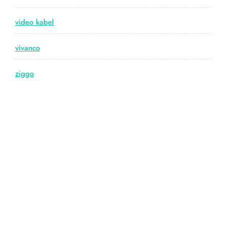
video kabel
vivanco
ziggo