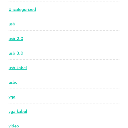
Uncategorized
usb
usb 2.0
usb 3.0
usb kabel
usbc
vga
vga kabel
video