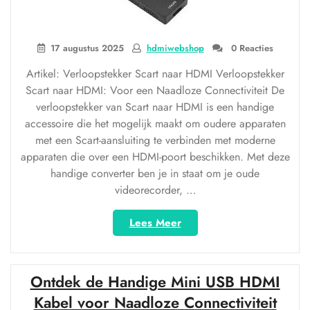
17 augustus 2025
hdmiwebshop
0 Reacties
Artikel: Verloopstekker Scart naar HDMI Verloopstekker
Scart naar HDMI: Voor een Naadloze Connectiviteit De
verloopstekker van Scart naar HDMI is een handige
accessoire die het mogelijk maakt om oudere apparaten
met een Scart-aansluiting te verbinden met moderne
apparaten die over een HDMI-poort beschikken. Met deze
handige converter ben je in staat om je oude
videorecorder, …
“Handige
Lees Meer
verloopstekker
van
Scart
Ontdek de Handige Mini USB HDMI
naar
HDMI
Kabel voor Naadloze Connectiviteit