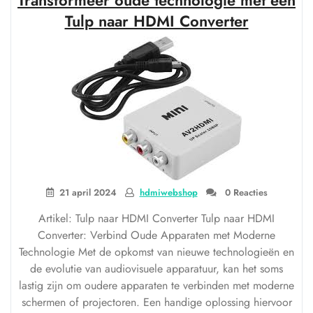
Transformeer oude technologie met een
een
HDMI
Tulp naar HDMI Converter
USB
Extender
voor
Audiovisuele
en
USB-
Signalen”
21 april 2024
hdmiwebshop
0 Reacties
Artikel: Tulp naar HDMI Converter Tulp naar HDMI
Converter: Verbind Oude Apparaten met Moderne
Technologie Met de opkomst van nieuwe technologieën en
de evolutie van audiovisuele apparatuur, kan het soms
lastig zijn om oudere apparaten te verbinden met moderne
schermen of projectoren. Een handige oplossing hiervoor