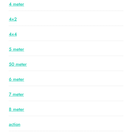
4 meter
4×2
4×4
5 meter
50 meter
6 meter
7 meter
8 meter
action