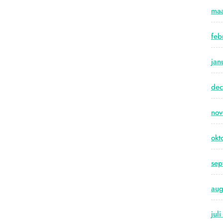
maa
feb
jan
de
no
okt
sep
aug
jul