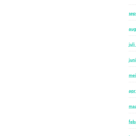
sep
aug
jul
jun
me
apr
maa
feb