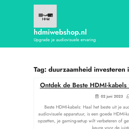
Ga
naar
de
inhoud
hdmiwebshop.nl
Upgrade je audiovisuele ervaring
Tag:
duurzaamheid investeren i
Ontdek de Beste HDMI-kabels 
02 juni 2023
Beste HDMI-kabels: Haal het beste uit je aud
audiovisuele apparatuur, is een goede HDMI-ka
opzetten, je gaming-setup wilt verbeteren of ge
keuze voor de juis