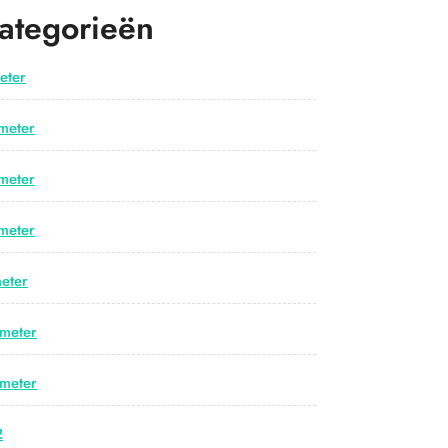
ategorieën
eter
meter
meter
meter
eter
meter
meter
2