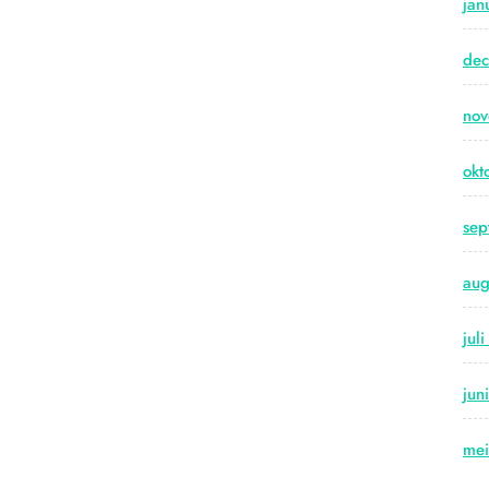
jan
de
no
okt
sep
aug
jul
jun
me