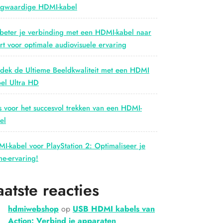
gwaardige HDMI-kabel
beter je verbinding met een HDMI-kabel naar
rt voor optimale audiovisuele ervaring
dek de Ultieme Beeldkwaliteit met een HDMI
el Ultra HD
s voor het succesvol trekken van een HDMI-
el
I-kabel voor PlayStation 2: Optimaliseer je
e-ervaring!
aatste reacties
hdmiwebshop
op
USB HDMI kabels van
Action: Verbind je apparaten