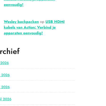
eenvoudig!
Wesley backpacken
op
USB HDMI
kabels van Action: Verbind je
apparaten eenvoudig!
rchief
i 2026
i 2026
i 2026
il 2026