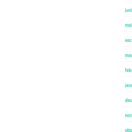
jun
me
apr
maa
feb
jan
de
no
okt