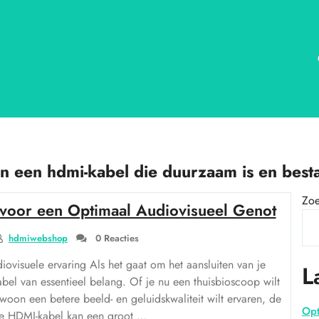
n een hdmi-kabel die duurzaam is en besta
Zo
voor een Optimaal Audiovisueel Genot
hdmiwebshop
0 Reacties
iovisuele ervaring Als het gaat om het aansluiten van je
L
bel van essentieel belang. Of je nu een thuisbioscoop wilt
woon een betere beeld- en geluidskwaliteit wilt ervaren, de
Opt
te HDMI-kabel kan een groot …