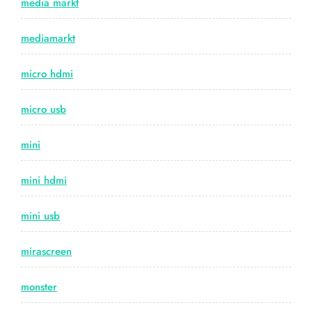
media markt
mediamarkt
micro hdmi
micro usb
mini
mini hdmi
mini usb
mirascreen
monster