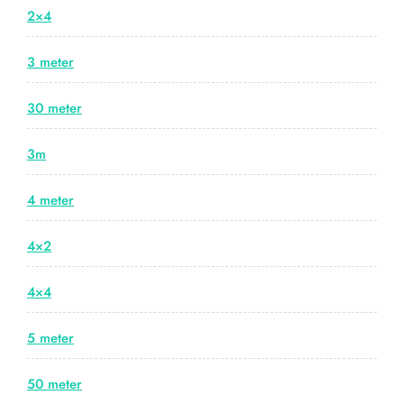
2×4
3 meter
30 meter
3m
4 meter
4×2
4×4
5 meter
50 meter