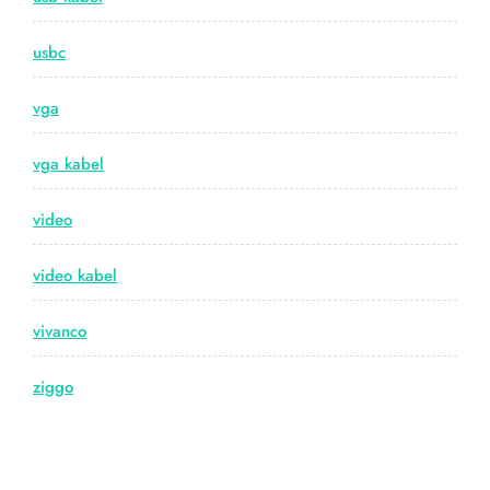
usbc
vga
vga kabel
video
video kabel
vivanco
ziggo