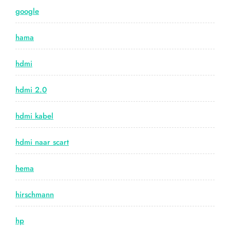
google
hama
hdmi
hdmi 2.0
hdmi kabel
hdmi naar scart
hema
hirschmann
hp