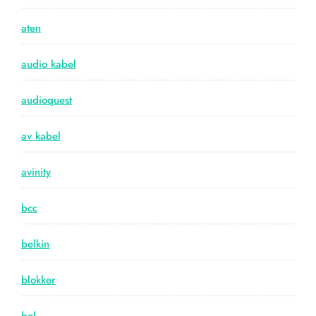
aten
audio kabel
audioquest
av kabel
avinity
bcc
belkin
blokker