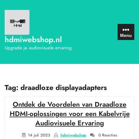
Ga
naar
de
inhoud
Menu
hdmiwebshop.nl
Upgrade je audiovisuele ervaring
Tag:
draadloze displayadapters
Ontdek de Voordelen van Draadloze
HDMI-oplossingen voor een Kabelvrije
Audiovisuele Ervaring
14 juli 2023
hdmiwebshop
0 Reacties