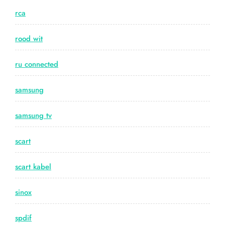
rca
rood wit
ru connected
samsung
samsung tv
scart
scart kabel
sinox
spdif