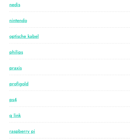
nedis
nintendo
optische kabel
philips
praxis
profigold
ps4
q link
raspberry pi