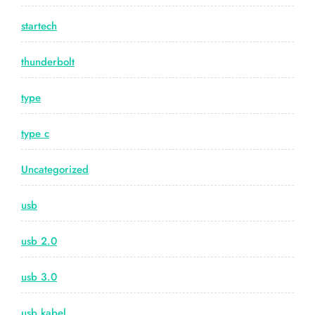
startech
thunderbolt
type
type c
Uncategorized
usb
usb 2.0
usb 3.0
usb kabel