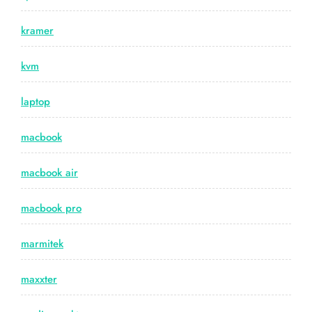
kramer
kvm
laptop
macbook
macbook air
macbook pro
marmitek
maxxter