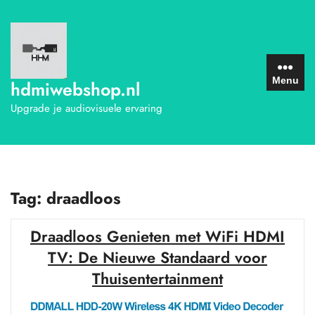
Ga
naar
de
inhoud
Menu
hdmiwebshop.nl
Upgrade je audiovisuele ervaring
Tag:
draadloos
Draadloos Genieten met WiFi HDMI
TV: De Nieuwe Standaard voor
Thuisentertainment