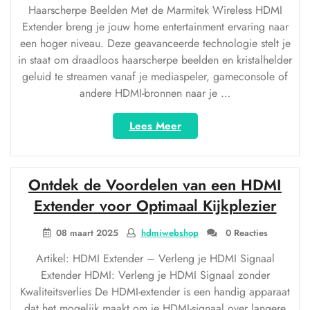
Haarscherpe Beelden Met de Marmitek Wireless HDMI
Extender breng je jouw home entertainment ervaring naar
een hoger niveau. Deze geavanceerde technologie stelt je
in staat om draadloos haarscherpe beelden en kristalhelder
geluid te streamen vanaf je mediaspeler, gameconsole of
andere HDMI-bronnen naar je …
“Draadloos
Lees Meer
Genieten
met
de
Ontdek de Voordelen van een HDMI
Marmitek
Wireless
Extender voor Optimaal Kijkplezier
HDMI
Extender”
08 maart 2025
hdmiwebshop
0 Reacties
Artikel: HDMI Extender – Verleng je HDMI Signaal
Extender HDMI: Verleng je HDMI Signaal zonder
Kwaliteitsverlies De HDMI-extender is een handig apparaat
dat het mogelijk maakt om je HDMI-signaal over langere