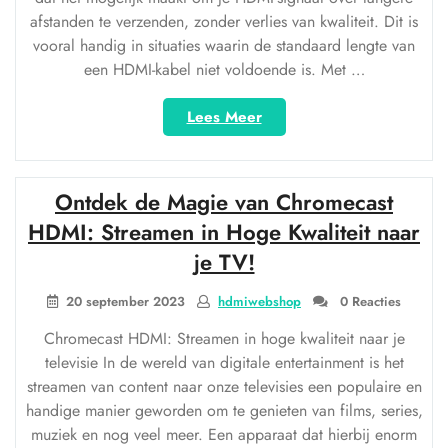
afstanden te verzenden, zonder verlies van kwaliteit. Dit is
vooral handig in situaties waarin de standaard lengte van
een HDMI-kabel niet voldoende is. Met …
“Ontdek
Lees Meer
de
Voordelen
van
Ontdek de Magie van Chromecast
een
HDMI
HDMI: Streamen in Hoge Kwaliteit naar
Extender
je TV!
voor
Optimaal
20 september 2023
hdmiwebshop
0 Reacties
Kijkplezier”
Chromecast HDMI: Streamen in hoge kwaliteit naar je
televisie In de wereld van digitale entertainment is het
streamen van content naar onze televisies een populaire en
handige manier geworden om te genieten van films, series,
muziek en nog veel meer. Een apparaat dat hierbij enorm