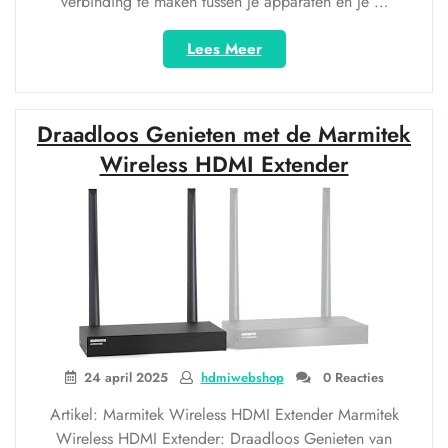
verbinding te maken tussen je apparaten en je …
“Draadloos
Lees Meer
Genieten
met
Mirascreen
Draadloos Genieten met de Marmitek
HDMI:
Ontdek
Wireless HDMI Extender
de
Mogelijkheden!”
24 april 2025
hdmiwebshop
0 Reacties
Artikel: Marmitek Wireless HDMI Extender Marmitek
Wireless HDMI Extender: Draadloos Genieten van