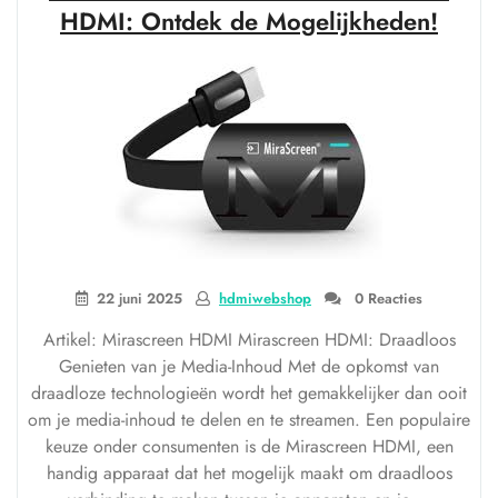
een
HDMI: Ontdek de Mogelijkheden!
HDMI
WiFi
Splitter”
22 juni 2025
hdmiwebshop
0 Reacties
Artikel: Mirascreen HDMI Mirascreen HDMI: Draadloos
Genieten van je Media-Inhoud Met de opkomst van
draadloze technologieën wordt het gemakkelijker dan ooit
om je media-inhoud te delen en te streamen. Een populaire
keuze onder consumenten is de Mirascreen HDMI, een
handig apparaat dat het mogelijk maakt om draadloos