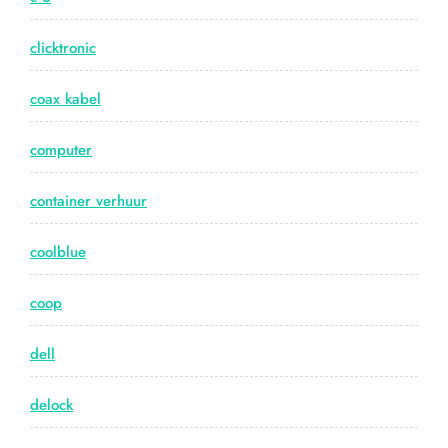
clicktronic
coax kabel
computer
container verhuur
coolblue
coop
dell
delock