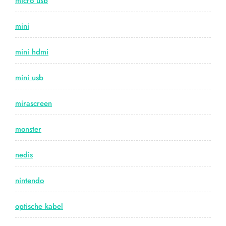
micro usb
mini
mini hdmi
mini usb
mirascreen
monster
nedis
nintendo
optische kabel