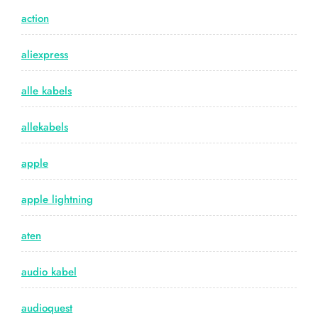
action
aliexpress
alle kabels
allekabels
apple
apple lightning
aten
audio kabel
audioquest