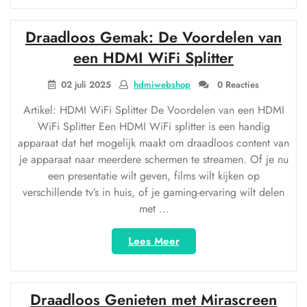
met
WiFi
Draadloos Gemak: De Voordelen van
HDMI
TV:
een HDMI WiFi Splitter
De
Nieuwe
02 juli 2025
hdmiwebshop
0 Reacties
Standaard
Artikel: HDMI WiFi Splitter De Voordelen van een HDMI
voor
WiFi Splitter Een HDMI WiFi splitter is een handig
Thuisentertainment”
apparaat dat het mogelijk maakt om draadloos content van
je apparaat naar meerdere schermen te streamen. Of je nu
een presentatie wilt geven, films wilt kijken op
verschillende tv’s in huis, of je gaming-ervaring wilt delen
met …
“Draadloos
Lees Meer
Gemak:
De
Voordelen
Draadloos Genieten met Mirascreen
van