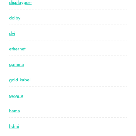
displayport
dolby
dvi
ethernet
gamma
gold kabel
google
hama
hdmi