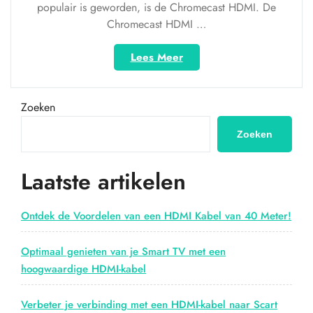
populair is geworden, is de Chromecast HDMI. De
Chromecast HDMI …
“Ontdek
Lees Meer
de
Magie
van
Zoeken
Chromecast
HDMI:
Zoeken
Streamen
in
Laatste artikelen
Hoge
Kwaliteit
naar
Ontdek de Voordelen van een HDMI Kabel van 40 Meter!
je
TV!”
Optimaal genieten van je Smart TV met een
hoogwaardige HDMI-kabel
Verbeter je verbinding met een HDMI-kabel naar Scart