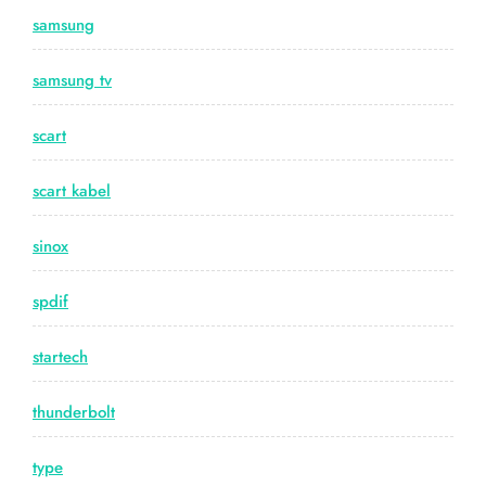
samsung
samsung tv
scart
scart kabel
sinox
spdif
startech
thunderbolt
type