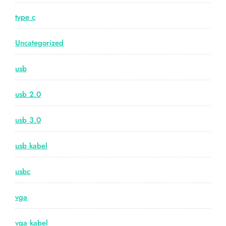
type c
Uncategorized
usb
usb 2.0
usb 3.0
usb kabel
usbc
vga
vga kabel