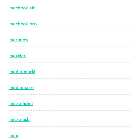
macbook air
macbook pro
marmitek
maxxter
media markt
mediamarkt
micro hdmi
micro usb
mini