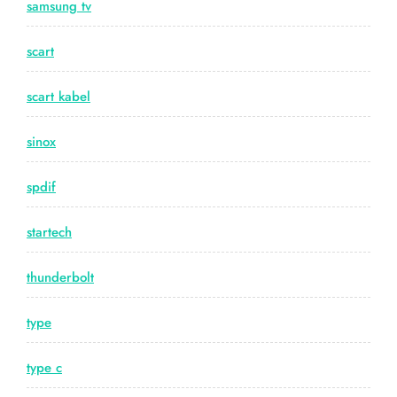
samsung tv
scart
scart kabel
sinox
spdif
startech
thunderbolt
type
type c