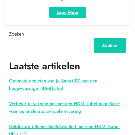
“Ontdek
Lees Meer
de
veelzijdigheid
van
Zoeken
de
DP
Zoeken
naar
HDMI-
Laatste artikelen
kabel
voor
optimale
Optimaal genieten van je Smart TV met een
verbinding”
hoogwaardige HDMI-kabel
Verbeter je verbinding met een HDMI-kabel naar Scart
voor optimale audiovisuele ervaring
Ontdek de Ultieme Beeldkwaliteit met een HDMI Kabel
Ultra HD