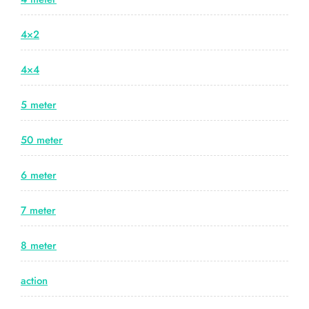
4×2
4×4
5 meter
50 meter
6 meter
7 meter
8 meter
action