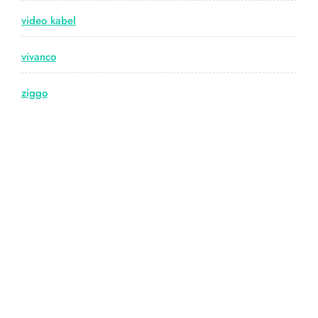
video kabel
vivanco
ziggo