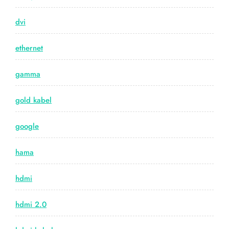
dvi
ethernet
gamma
gold kabel
google
hama
hdmi
hdmi 2.0