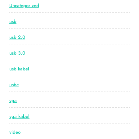
Uncategorized
usb
usb 2.0
usb 3.0
usb kabel
usbc
vga
vga kabel
video