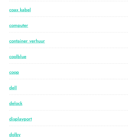
coax kabel
computer
container verhuur
coolblue
coop
dell
delock
displayport
dolby