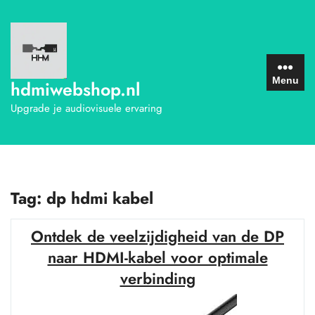
Ga
naar
de
inhoud
Menu
hdmiwebshop.nl
Upgrade je audiovisuele ervaring
Tag:
dp hdmi kabel
Ontdek de veelzijdigheid van de DP
naar HDMI-kabel voor optimale
verbinding