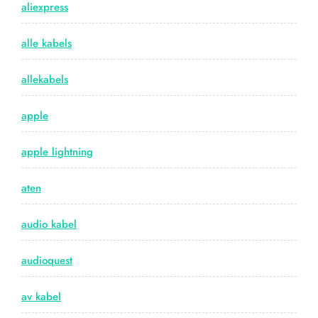
aliexpress
alle kabels
allekabels
apple
apple lightning
aten
audio kabel
audioquest
av kabel