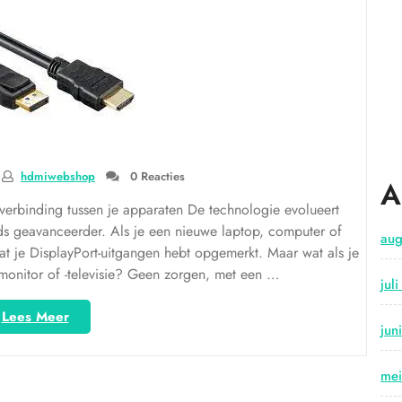
HDMI-
Kabel
voor
je
Monitor”
hdmiwebshop
0 Reacties
A
verbinding tussen je apparaten De technologie evolueert
s geavanceerder. Als je een nieuwe laptop, computer of
aug
dat je DisplayPort-uitgangen hebt opgemerkt. Maar wat als je
monitor of -televisie? Geen zorgen, met een …
jul
“Naadloze
Lees Meer
jun
verbinding:
DisplayPort
naar
me
HDMI-