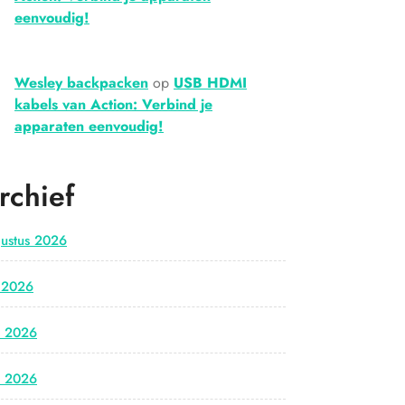
eenvoudig!
Wesley backpacken
op
USB HDMI
kabels van Action: Verbind je
apparaten eenvoudig!
rchief
ustus 2026
i 2026
i 2026
i 2026