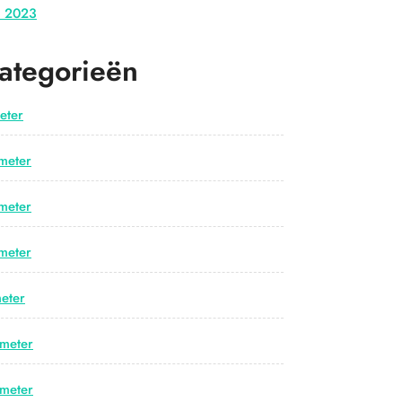
i 2023
ategorieën
eter
meter
meter
meter
eter
meter
meter