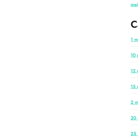
me
C
1 m
10 
12 
15 
2 m
20 
25 