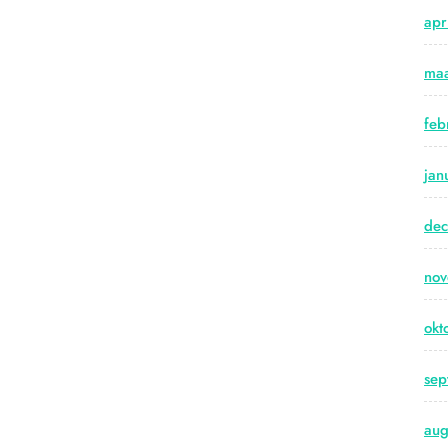
kabel
apr
voor
optimale
maa
audiovisuele
prestaties”
feb
jan
de
no
okt
sep
aug