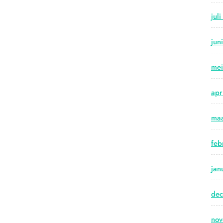
jul
jun
me
apr
maa
feb
jan
de
no