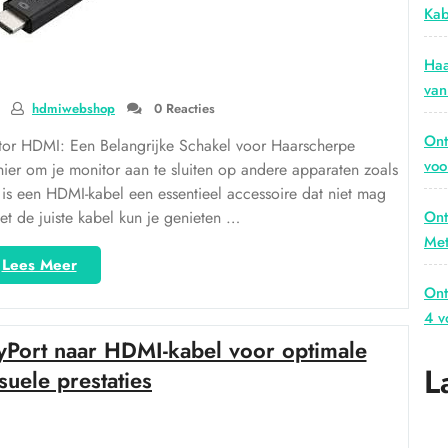
Kab
Haa
van
hdmiwebshop
0 Reacties
Ont
tor HDMI: Een Belangrijke Schakel voor Haarscherpe
voo
nier om je monitor aan te sluiten op andere apparaten zoals
 is een HDMI-kabel een essentieel accessoire dat niet mag
et de juiste kabel kun je genieten …
Ont
Met
“Haal
Lees Meer
het
Ont
Beste
4 v
Uit
yPort naar HDMI-kabel voor optimale
Je
L
Setup
suele prestaties
met
een
Kwalitatieve