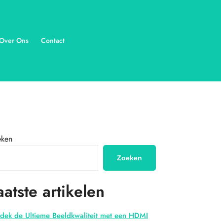
Over Ons
Contact
eken
Zoeken
aatste artikelen
dek de Ultieme Beeldkwaliteit met een HDMI