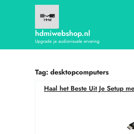
Ga
naar
de
inhoud
hdmiwebshop.nl
Upgrade je audiovisuele ervaring
Tag:
desktopcomputers
Haal het Beste Uit Je Setup m