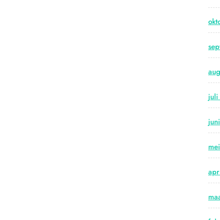
okt
sep
aug
jul
jun
me
apr
maa