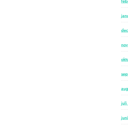
feb
jan
de
no
okt
sep
aug
jul
jun