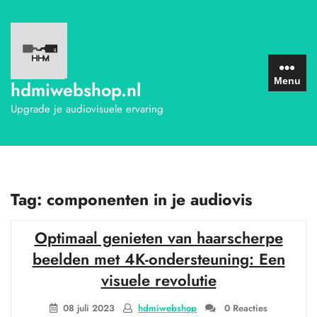
Ga
naar
de
inhoud
Menu
hdmiwebshop.nl
Upgrade je audiovisuele ervaring
Tag:
componenten in je audiovis
Optimaal genieten van haarscherpe
beelden met 4K-ondersteuning: Een
visuele revolutie
08 juli 2023
hdmiwebshop
0 Reacties