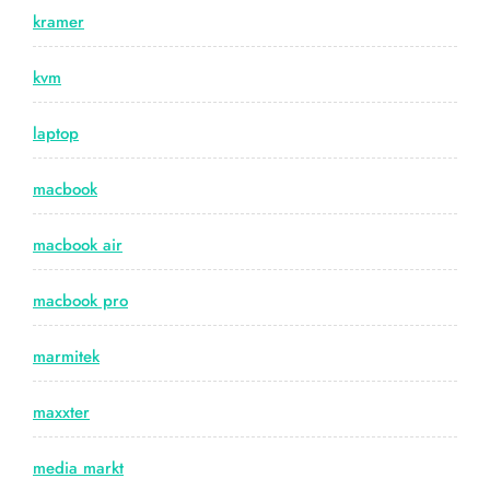
kramer
kvm
laptop
macbook
macbook air
macbook pro
marmitek
maxxter
media markt