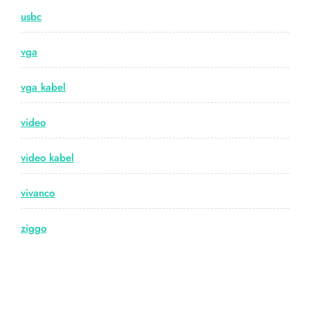
usbc
vga
vga kabel
video
video kabel
vivanco
ziggo