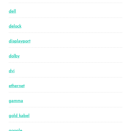
dell
delock
displayport
dolby
dvi
ethernet
gamma
gold kabel
google