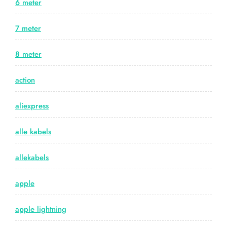
6 meter
7 meter
8 meter
action
aliexpress
alle kabels
allekabels
apple
apple lightning