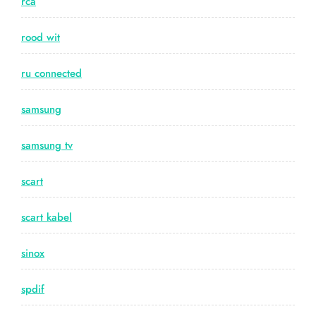
rca
rood wit
ru connected
samsung
samsung tv
scart
scart kabel
sinox
spdif