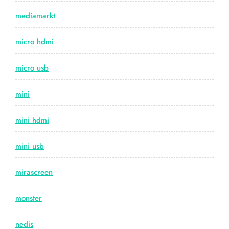
mediamarkt
micro hdmi
micro usb
mini
mini hdmi
mini usb
mirascreen
monster
nedis