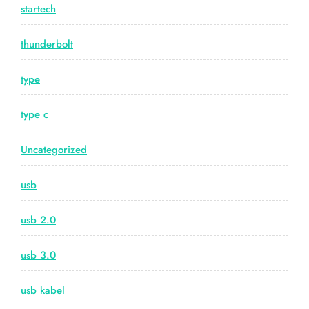
startech
thunderbolt
type
type c
Uncategorized
usb
usb 2.0
usb 3.0
usb kabel