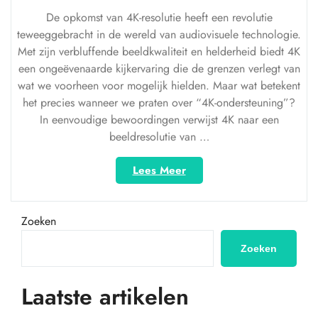
De opkomst van 4K-resolutie heeft een revolutie
teweeggebracht in de wereld van audiovisuele technologie.
Met zijn verbluffende beeldkwaliteit en helderheid biedt 4K
een ongeëvenaarde kijkervaring die de grenzen verlegt van
wat we voorheen voor mogelijk hielden. Maar wat betekent
het precies wanneer we praten over “4K-ondersteuning”?
In eenvoudige bewoordingen verwijst 4K naar een
beeldresolutie van …
“Optimaal
Lees Meer
genieten
van
haarscherpe
Zoeken
beelden
met
Zoeken
4K-
ondersteuning:
Laatste artikelen
Een
visuele