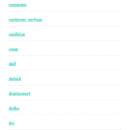
computer
container verhuur
coolblue
coop
dell
delock
displayport
dolby
dvi