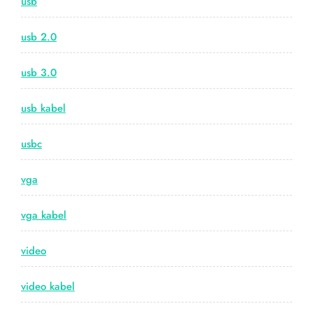
usb
usb 2.0
usb 3.0
usb kabel
usbc
vga
vga kabel
video
video kabel