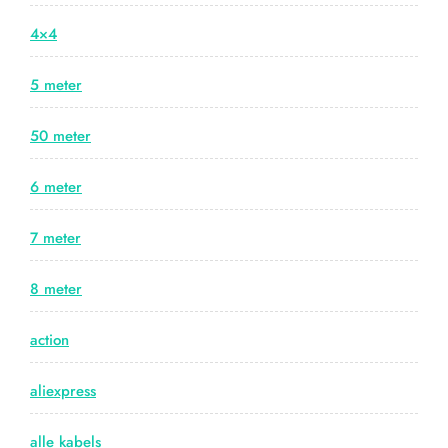
4×4
5 meter
50 meter
6 meter
7 meter
8 meter
action
aliexpress
alle kabels