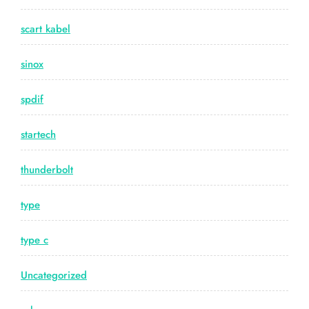
scart kabel
sinox
spdif
startech
thunderbolt
type
type c
Uncategorized