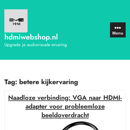
Ga
naar
de
inhoud
Menu
hdmiwebshop.nl
Upgrade je audiovisuele ervaring
Tag:
betere kijkervaring
Naadloze verbinding: VGA naar HDMI-
adapter voor probleemloze
beeldoverdracht