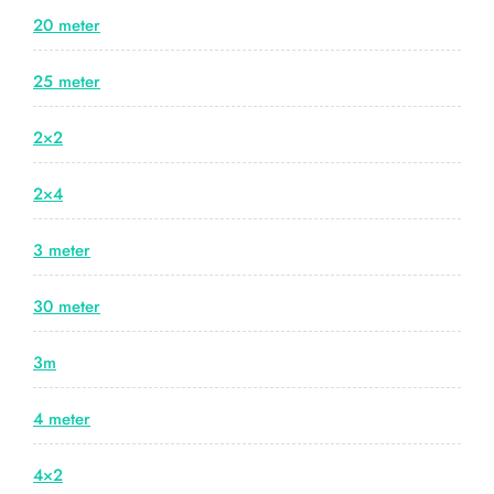
20 meter
25 meter
2×2
2×4
3 meter
30 meter
3m
4 meter
4×2