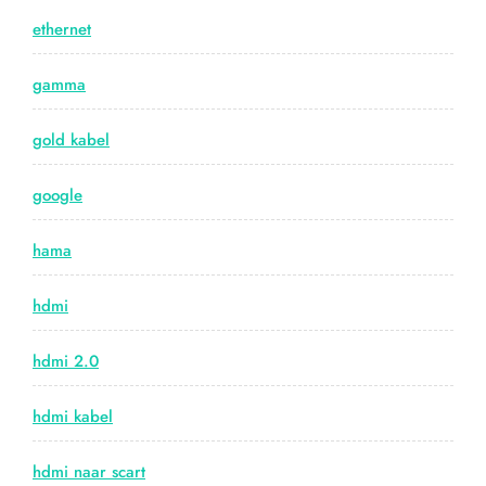
ethernet
gamma
gold kabel
google
hama
hdmi
hdmi 2.0
hdmi kabel
hdmi naar scart