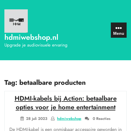
Ga
naar
de
inhoud
Menu
hdmiwebshop.nl
Upgrade je audiovisuele ervaring
Tag:
betaalbare producten
HDMI-kabels bij Action: betaalbare
opties voor je home entertainment
28 juli 2023
hdmiwebshop
0 Reacties
De HDMI-kabel is een onmisbaar accessoire geworden in