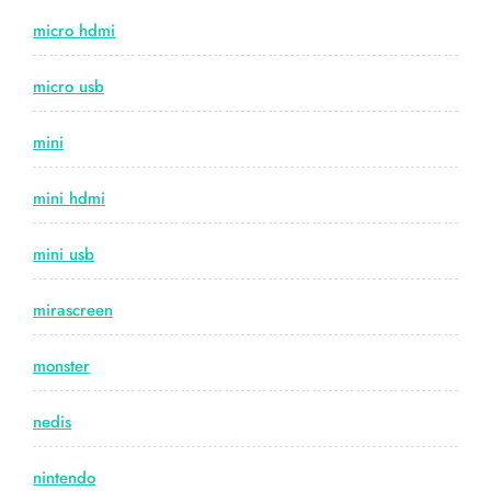
micro hdmi
micro usb
mini
mini hdmi
mini usb
mirascreen
monster
nedis
nintendo