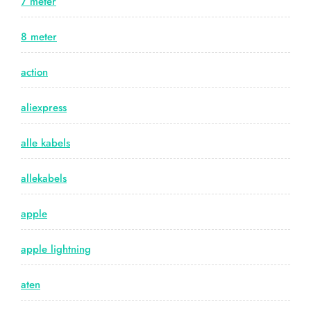
7 meter
8 meter
action
aliexpress
alle kabels
allekabels
apple
apple lightning
aten