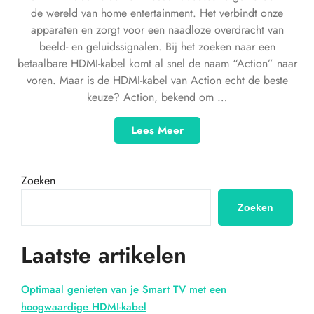
de wereld van home entertainment. Het verbindt onze
apparaten en zorgt voor een naadloze overdracht van
beeld- en geluidssignalen. Bij het zoeken naar een
betaalbare HDMI-kabel komt al snel de naam “Action” naar
voren. Maar is de HDMI-kabel van Action echt de beste
keuze? Action, bekend om …
“HDMI-
Lees Meer
kabels
bij
Action:
Zoeken
betaalbare
opties
Zoeken
voor
je
Laatste artikelen
home
entertainment”
Optimaal genieten van je Smart TV met een
hoogwaardige HDMI-kabel