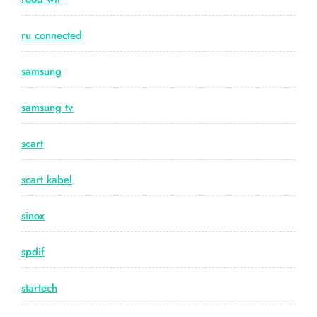
ru connected
samsung
samsung tv
scart
scart kabel
sinox
spdif
startech