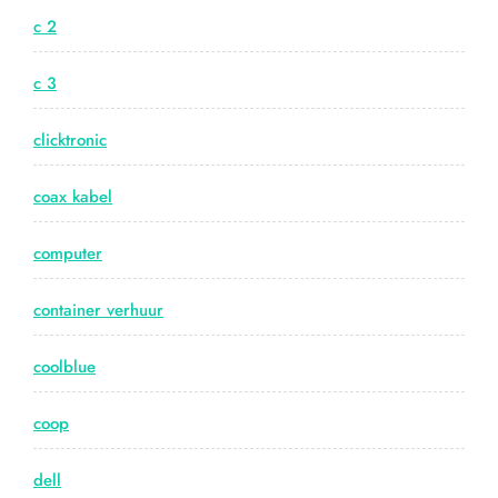
c 2
c 3
clicktronic
coax kabel
computer
container verhuur
coolblue
coop
dell