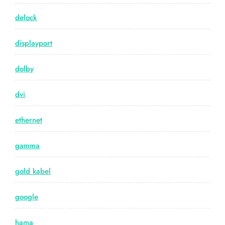
delock
displayport
dolby
dvi
ethernet
gamma
gold kabel
google
hama