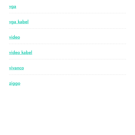
vga
vga kabel
video
video kabel
vivanco
ziggo