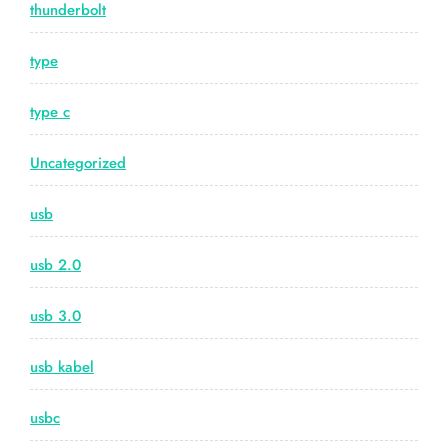
thunderbolt
type
type c
Uncategorized
usb
usb 2.0
usb 3.0
usb kabel
usbc