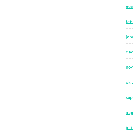
maa
feb
jan
de
no
okt
sep
aug
jul