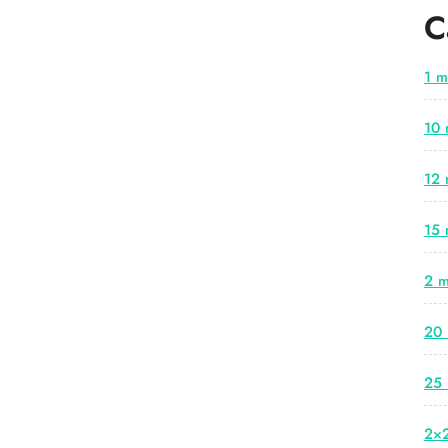
C
1 m
10 
12 
15 
2 m
20 
25 
2×