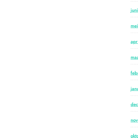
jun
me
apr
maa
feb
jan
de
no
okt