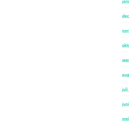
jan
de
no
okt
sep
aug
jul
jun
me