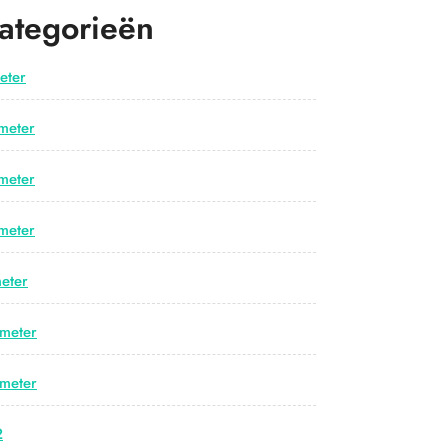
ategorieën
eter
meter
meter
meter
eter
meter
meter
2