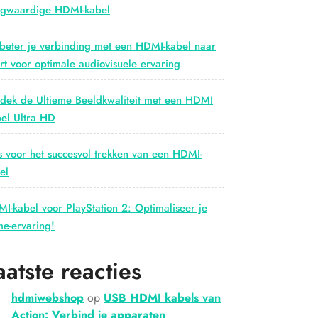
gwaardige HDMI-kabel
beter je verbinding met een HDMI-kabel naar
rt voor optimale audiovisuele ervaring
dek de Ultieme Beeldkwaliteit met een HDMI
el Ultra HD
s voor het succesvol trekken van een HDMI-
el
I-kabel voor PlayStation 2: Optimaliseer je
e-ervaring!
aatste reacties
hdmiwebshop
op
USB HDMI kabels van
Action: Verbind je apparaten