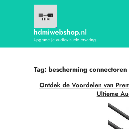
Ga
naar
de
inhoud
hdmiwebshop.nl
Upgrade je audiovisuele ervaring
Tag:
bescherming connectoren
Ontdek de Voordelen van Pre
Ultieme Au