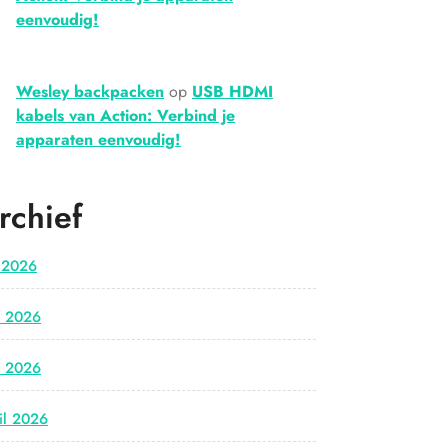
eenvoudig!
Wesley backpacken
op
USB HDMI
kabels van Action: Verbind je
apparaten eenvoudig!
rchief
i 2026
i 2026
i 2026
il 2026