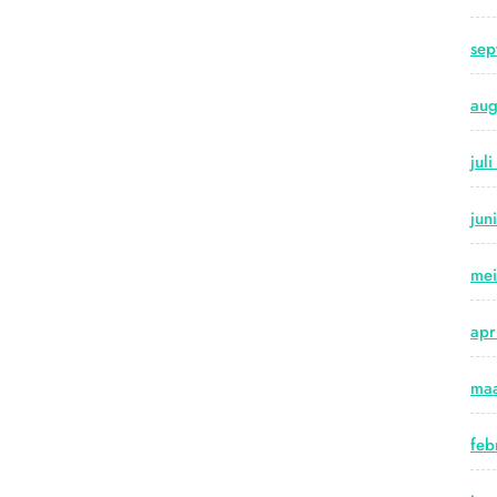
sep
aug
jul
jun
me
apr
maa
feb