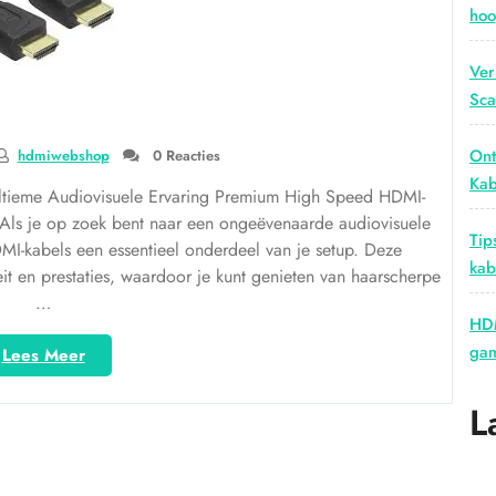
hoo
Ver
Sca
Ont
hdmiwebshop
0 Reacties
Kab
tieme Audiovisuele Ervaring Premium High Speed HDMI-
 Als je op zoek bent naar een ongeëvenaarde audiovisuele
Tip
MI-kabels een essentieel onderdeel van je setup. Deze
kab
t en prestaties, waardoor je kunt genieten van haarscherpe
…
HDM
gam
“Ontdek
Lees Meer
de
Voordelen
L
van
Premium
High