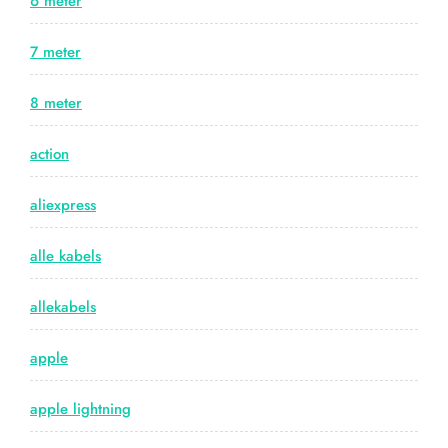
6 meter
7 meter
8 meter
action
aliexpress
alle kabels
allekabels
apple
apple lightning