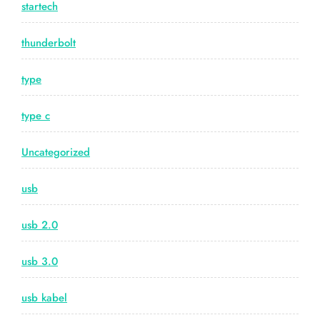
startech
thunderbolt
type
type c
Uncategorized
usb
usb 2.0
usb 3.0
usb kabel