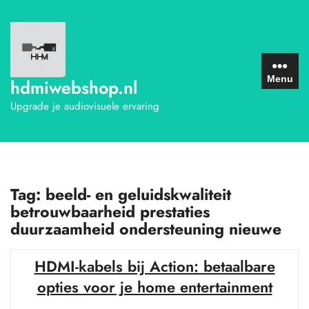
Ga
naar
de
inhoud
Menu
hdmiwebshop.nl
Upgrade je audiovisuele ervaring
Tag:
beeld- en geluidskwaliteit
betrouwbaarheid prestaties
duurzaamheid ondersteuning nieuwe
HDMI-kabels bij Action: betaalbare
opties voor je home entertainment