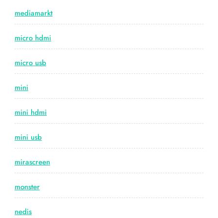
mediamarkt
micro hdmi
micro usb
mini
mini hdmi
mini usb
mirascreen
monster
nedis