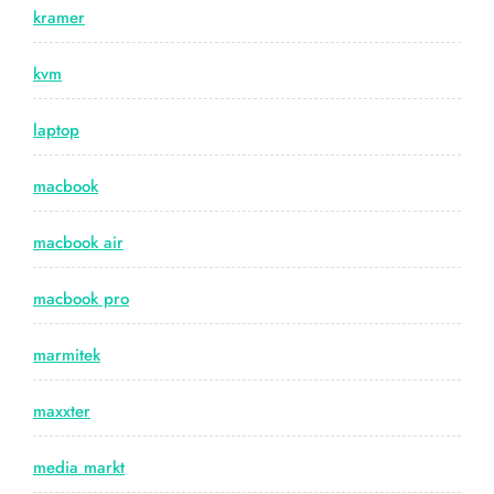
kramer
kvm
laptop
macbook
macbook air
macbook pro
marmitek
maxxter
media markt