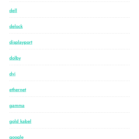
dell
delock
displayport
dolby
dvi
ethernet
gamma
gold kabel
google