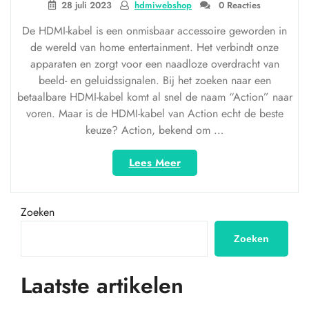
28 juli 2023
hdmiwebshop
0 Reacties
De HDMI-kabel is een onmisbaar accessoire geworden in
de wereld van home entertainment. Het verbindt onze
apparaten en zorgt voor een naadloze overdracht van
beeld- en geluidssignalen. Bij het zoeken naar een
betaalbare HDMI-kabel komt al snel de naam “Action” naar
voren. Maar is de HDMI-kabel van Action echt de beste
keuze? Action, bekend om …
“HDMI-
Lees Meer
kabels
bij
Action:
Zoeken
betaalbare
opties
Zoeken
voor
je
Laatste artikelen
home
entertainment”