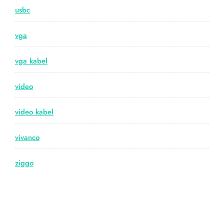
usbc
vga
vga kabel
video
video kabel
vivanco
ziggo