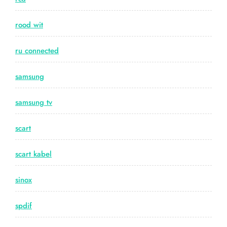
rood wit
ru connected
samsung
samsung tv
scart
scart kabel
sinox
spdif