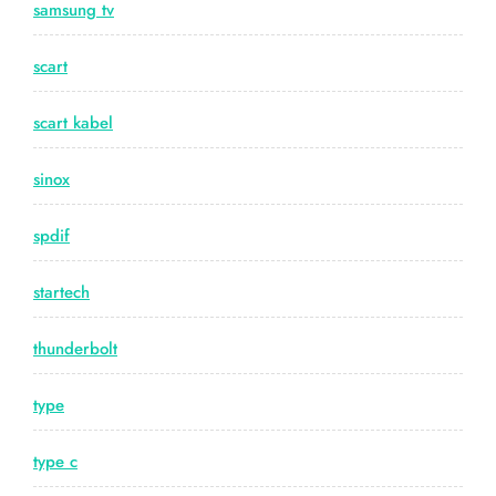
samsung tv
scart
scart kabel
sinox
spdif
startech
thunderbolt
type
type c