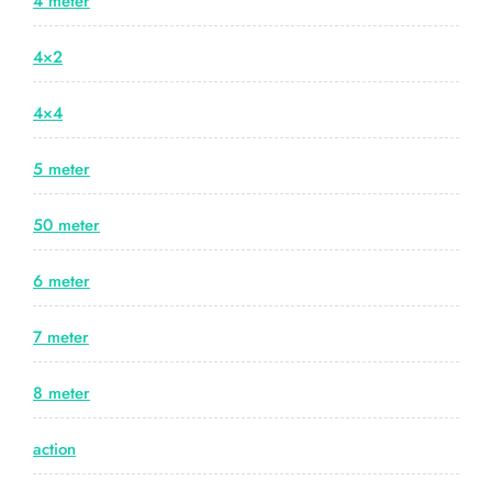
4 meter
4×2
4×4
5 meter
50 meter
6 meter
7 meter
8 meter
action