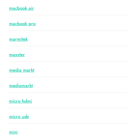
macbook air
macbook pro
marmitek
maxxter
media markt
mediamarkt
micro hdmi
micro usb
mini