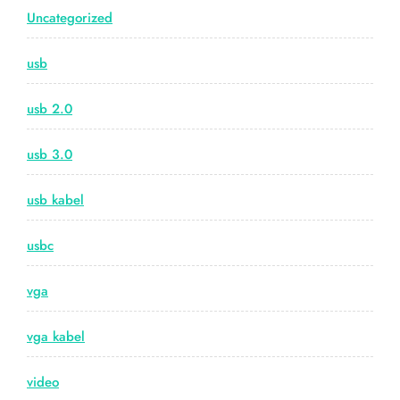
Uncategorized
usb
usb 2.0
usb 3.0
usb kabel
usbc
vga
vga kabel
video