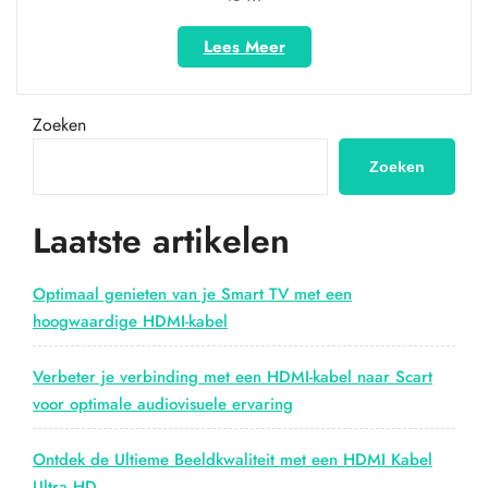
“Ontdek
Lees Meer
de
veelzijdigheid
van
Zoeken
een
HDMI-
Zoeken
splitter
voor
Laatste artikelen
jouw
home
entertainment!”
Optimaal genieten van je Smart TV met een
hoogwaardige HDMI-kabel
Verbeter je verbinding met een HDMI-kabel naar Scart
voor optimale audiovisuele ervaring
Ontdek de Ultieme Beeldkwaliteit met een HDMI Kabel
Ultra HD