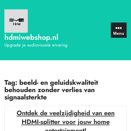
Ga
naar
de
inhoud
Menu
hdmiwebshop.nl
Upgrade je audiovisuele ervaring
Tag:
beeld- en geluidskwaliteit
behouden zonder verlies van
signaalsterkte
Ontdek de veelzijdigheid van een
HDMI-splitter voor jouw home
entertainment!