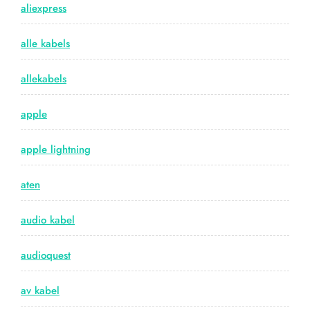
aliexpress
alle kabels
allekabels
apple
apple lightning
aten
audio kabel
audioquest
av kabel