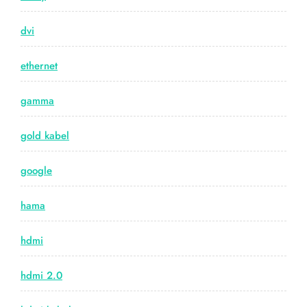
dvi
ethernet
gamma
gold kabel
google
hama
hdmi
hdmi 2.0