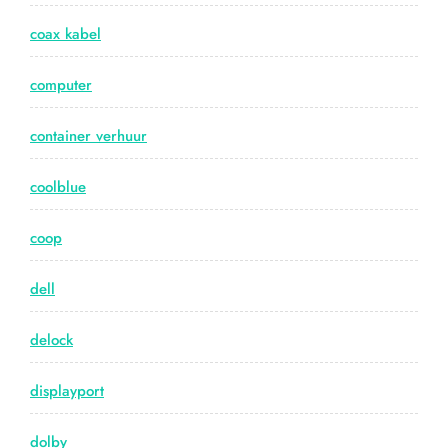
coax kabel
computer
container verhuur
coolblue
coop
dell
delock
displayport
dolby