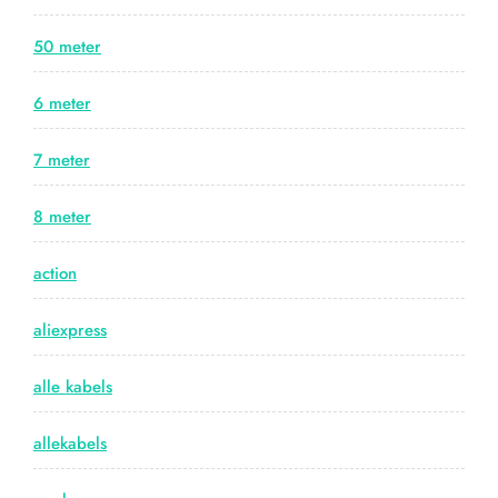
50 meter
6 meter
7 meter
8 meter
action
aliexpress
alle kabels
allekabels