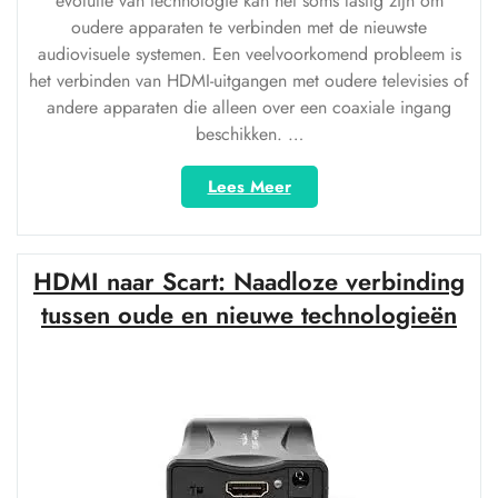
evolutie van technologie kan het soms lastig zijn om
oudere apparaten te verbinden met de nieuwste
audiovisuele systemen. Een veelvoorkomend probleem is
het verbinden van HDMI-uitgangen met oudere televisies of
andere apparaten die alleen over een coaxiale ingang
beschikken. …
“HDMI
Lees Meer
naar
Coax:
Verbinden
HDMI naar Scart: Naadloze verbinding
van
Moderne
tussen oude en nieuwe technologieën
Apparaten
met
Oudere
Televisies”