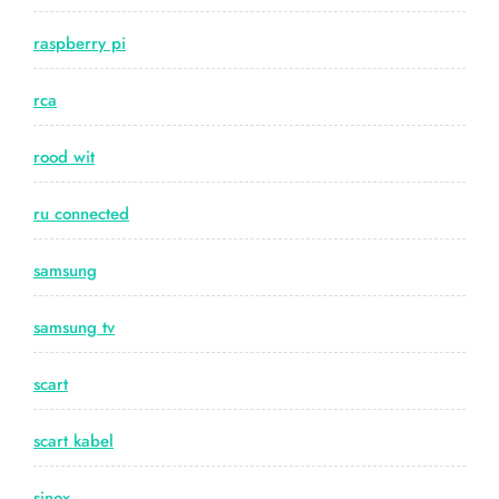
raspberry pi
rca
rood wit
ru connected
samsung
samsung tv
scart
scart kabel
sinox