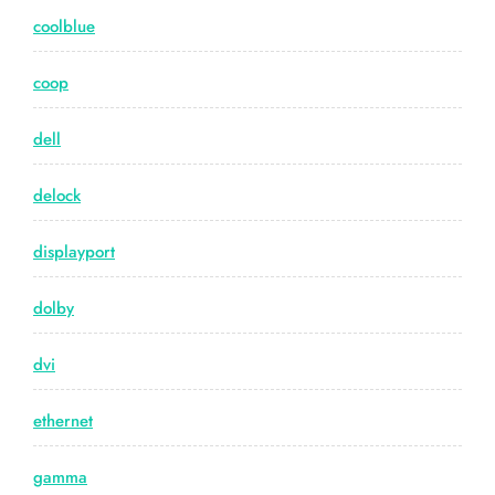
coolblue
coop
dell
delock
displayport
dolby
dvi
ethernet
gamma