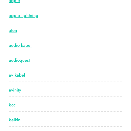
apple
apple lightning
aten
audio kabel
audioquest
av kabel
avinity
bcc
belkin