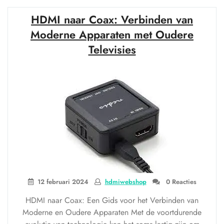
UTP
HDMI naar Coax: Verbinden van
naar
HDMI
Moderne Apparaten met Oudere
Explained”
Televisies
12 februari 2024
hdmiwebshop
0 Reacties
HDMI naar Coax: Een Gids voor het Verbinden van
Moderne en Oudere Apparaten Met de voortdurende