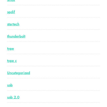
spdif
startech
thunderbolt
type
type c
Uncategorized
usb
usb 2.0