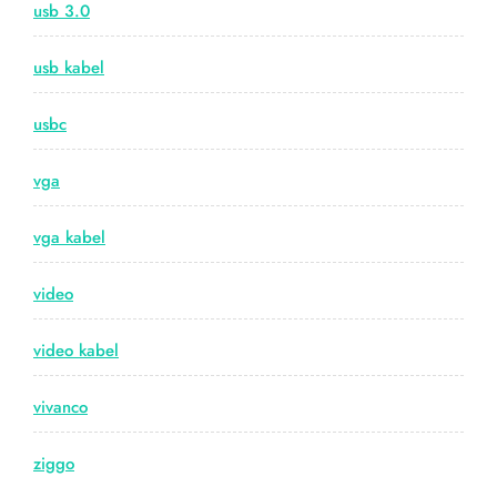
usb 3.0
usb kabel
usbc
vga
vga kabel
video
video kabel
vivanco
ziggo