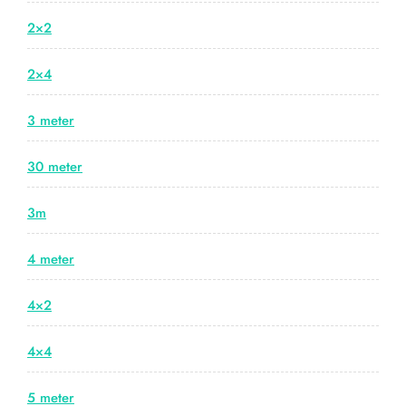
2×2
2×4
3 meter
30 meter
3m
4 meter
4×2
4×4
5 meter