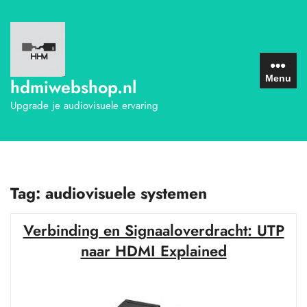
Ga
naar
de
inhoud
Menu
hdmiwebshop.nl
Upgrade je audiovisuele ervaring
Tag:
audiovisuele systemen
Verbinding en Signaaloverdracht: UTP
naar HDMI Explained