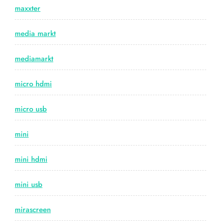
maxxter
media markt
mediamarkt
micro hdmi
micro usb
mini
mini hdmi
mini usb
mirascreen