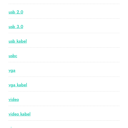
usb 2.0
usb 3.0
usb kabel
usbc
vga
vga kabel
video
video kabel