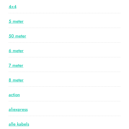
4×4
5 meter
50 meter
6 meter
7 meter
8 meter
action
aliexpress
alle kabels