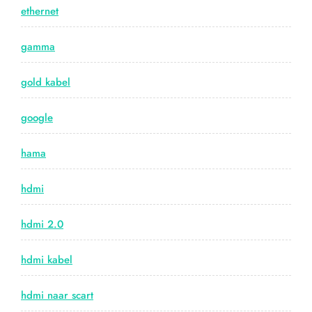
ethernet
gamma
gold kabel
google
hama
hdmi
hdmi 2.0
hdmi kabel
hdmi naar scart