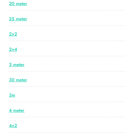
20 meter
25 meter
2×2
2×4
3 meter
30 meter
3m
4 meter
4×2