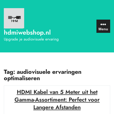
Ga
naar
de
inhoud
Menu
hdmiwebshop.nl
Upgrade je audiovisuele ervaring
Tag:
audiovisuele ervaringen
optimaliseren
HDMI Kabel van 5 Meter uit het
Gamma-Assortiment: Perfect voor
Langere Afstanden