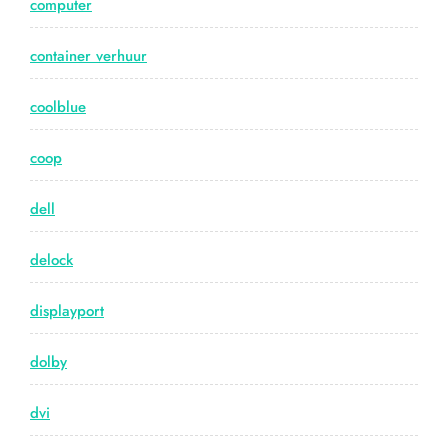
computer
container verhuur
coolblue
coop
dell
delock
displayport
dolby
dvi