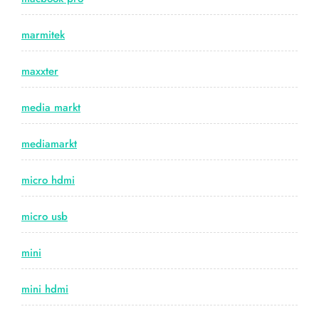
marmitek
maxxter
media markt
mediamarkt
micro hdmi
micro usb
mini
mini hdmi