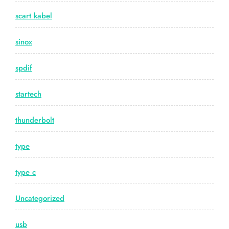
scart kabel
sinox
spdif
startech
thunderbolt
type
type c
Uncategorized
usb