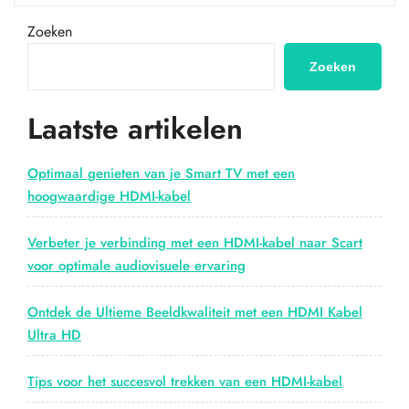
van
5
Zoeken
Meter
uit
Zoeken
het
Gamma-
Laatste artikelen
Assortiment:
Perfect
voor
Optimaal genieten van je Smart TV met een
Langere
hoogwaardige HDMI-kabel
Afstanden”
Verbeter je verbinding met een HDMI-kabel naar Scart
voor optimale audiovisuele ervaring
Ontdek de Ultieme Beeldkwaliteit met een HDMI Kabel
Ultra HD
Tips voor het succesvol trekken van een HDMI-kabel