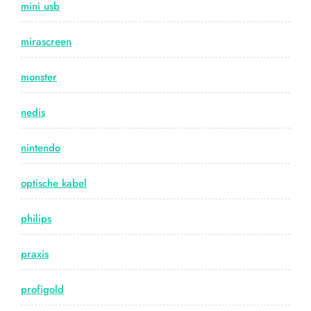
mini usb
mirascreen
monster
nedis
nintendo
optische kabel
philips
praxis
profigold