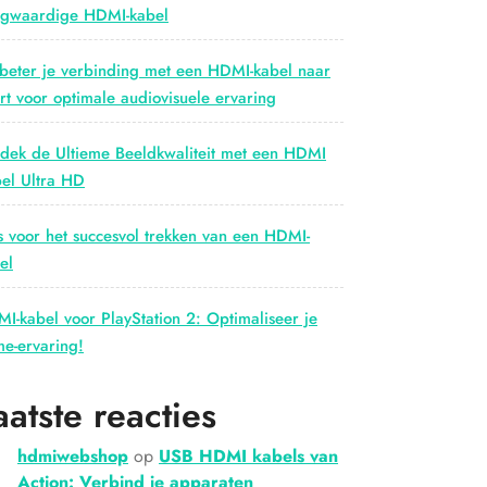
gwaardige HDMI-kabel
beter je verbinding met een HDMI-kabel naar
rt voor optimale audiovisuele ervaring
dek de Ultieme Beeldkwaliteit met een HDMI
el Ultra HD
s voor het succesvol trekken van een HDMI-
el
I-kabel voor PlayStation 2: Optimaliseer je
e-ervaring!
aatste reacties
hdmiwebshop
op
USB HDMI kabels van
Action: Verbind je apparaten