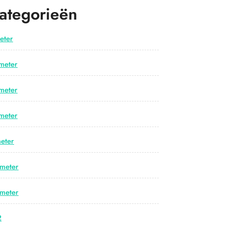
ategorieën
eter
meter
meter
meter
eter
meter
meter
2