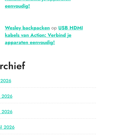
eenvoudig!
Wesley backpacken
op
USB HDMI
kabels van Action: Verbind je
apparaten eenvoudig!
rchief
i 2026
i 2026
i 2026
il 2026