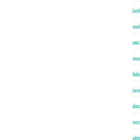
jun
me
apr
maa
feb
jan
de
no
okt