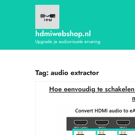
Ga
naar
de
inhoud
hdmiwebshop.nl
Upgrade je audiovisuele ervaring
Tag:
audio extractor
Hoe eenvoudig te schakelen