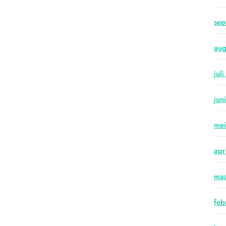
sep
aug
jul
jun
me
apr
maa
feb