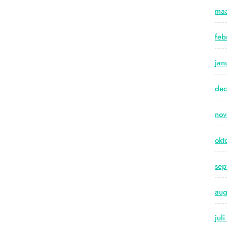
maa
feb
jan
de
no
okt
sep
aug
jul