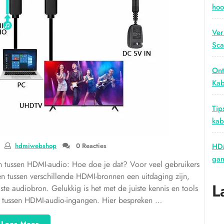
hoo
Ver
Sca
Ont
Kab
Tip
kab
hdmiwebshop
0 Reacties
HDM
gam
n tussen HDMI-audio: Hoe doe je dat? Voor veel gebruikers
en tussen verschillende HDMI-bronnen een uitdaging zijn,
L
ste audiobron. Gelukkig is het met de juiste kennis en tools
 tussen HDMI-audio-ingangen. Hier bespreken …
“Hoe