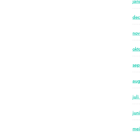
jan
de
no
okt
sep
aug
jul
jun
me