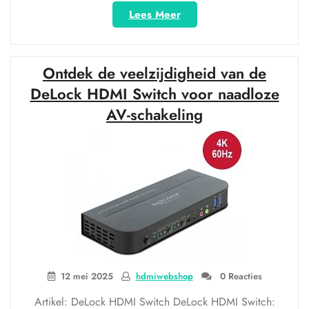
“Ontdek
Lees Meer
de
Voordelen
van
Ontdek de veelzijdigheid van de
een
HDMI
DeLock HDMI Switch voor naadloze
2.0
AV-schakeling
Splitter
voor
Optimaal
Beeldgenot”
12 mei 2025
hdmiwebshop
0 Reacties
Artikel: DeLock HDMI Switch DeLock HDMI Switch: