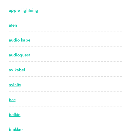
apple lightning
aten
audio kabel
audioquest
av kabel
avinity
bcc
belkin
blokker