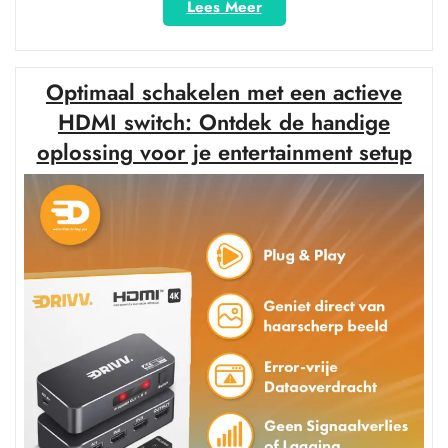
“Handige
Lees Meer
HDMI-
switch
voor
Optimaal schakelen met een actieve
eenvoudig
schakelen
HDMI switch: Ontdek de handige
tussen
oplossing voor je entertainment setup
apparaten
op
je
TV”