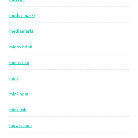
media markt
mediamarkt
micro hdmi
micro usb
mini
mini hdmi
mini usb
mirascreen