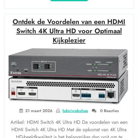
de
Voordelen
van
Ontdek de Voordelen van een HDMI
een
HDMI
Switch 4K Ultra HD voor Optimaal
Switch
Kijkplezier
1080p
voor
Jouw
Thuisbioscoop!”
21 maart 2026
hdmiwebshop
0 Reacties
Artikel: HDMI Switch 4K Ultra HD De voordelen van een
HDMI Switch 4K Ultra HD Met de opkomst van 4K Ultra
HD-beeldkwaliteit is het belangrijker dan ooit om te