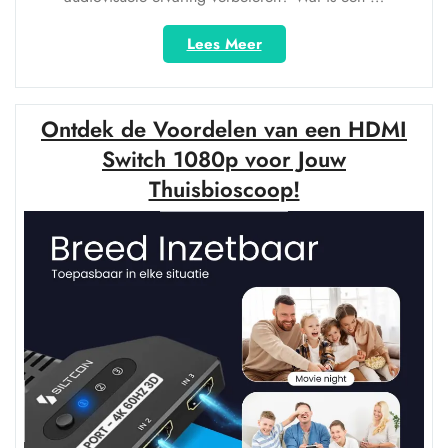
“Ontdek
Lees Meer
de
veelzijdigheid
van
Ontdek de Voordelen van een HDMI
een
HDMI
Switch 1080p voor Jouw
4×2-
Thuisbioscoop!
switch
voor
jouw
audiovisuele
behoeften”