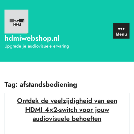
Ga
naar
de
inhoud
Menu
hdmiwebshop.nl
Upgrade je audiovisuele ervaring
Tag:
afstandsbediening
Ontdek de veelzijdigheid van een
HDMI 4×2-switch voor jouw
audiovisuele behoeften