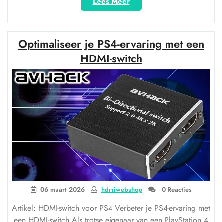
“Optimale
Lees Meer
Beeldkwaliteit:
Automatische
HDMI
Optimaliseer je PS4-ervaring met een
Switch
voor
HDMI-switch
4K-
resolutie”
06 maart 2026
hdmiwebshop
0 Reacties
Artikel: HDMI-switch voor PS4 Verbeter je PS4-ervaring met
een HDMI-switch Als trotse eigenaar van een PlayStation 4