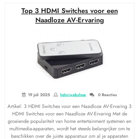
een
Top 3 HDMI Switches voor een
actieve
HDMI
Naadloze AV-Ervaring
switch:
Ontdek
de
handige
oplossing
voor
je
entertainment
setup”
19 juli 2025
hdmiwebshop
0 Reacties
Artikel: 3 HDMI Switches voor een Naadloze AV-Ervaring 3
HDMI Switches voor een Naadloze AV-Ervaring Met de
groeiende populariteit van home entertainment systemen en
multimedia-apparaten, wordt het steeds belangrijker om te
beschikken over de juiste apparatuur om al je apparaten