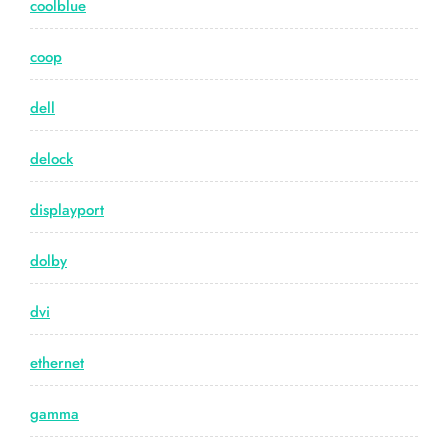
coolblue
coop
dell
delock
displayport
dolby
dvi
ethernet
gamma