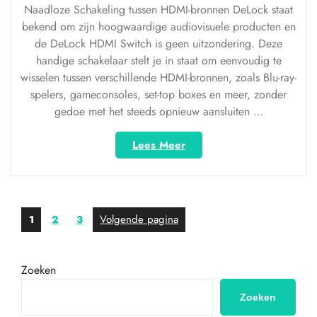
Naadloze Schakeling tussen HDMI-bronnen DeLock staat
bekend om zijn hoogwaardige audiovisuele producten en
de DeLock HDMI Switch is geen uitzondering. Deze
handige schakelaar stelt je in staat om eenvoudig te
wisselen tussen verschillende HDMI-bronnen, zoals Blu-ray-
spelers, gameconsoles, set-top boxes en meer, zonder
gedoe met het steeds opnieuw aansluiten …
“Ontdek
Lees Meer
de
veelzijdigheid
van
de
Posts
Pagina
Pagina
Pagina
Volgende pagina
1
2
3
DeLock
pagination
HDMI
Switch
voor
Zoeken
naadloze
Zoeken
AV-
schakeling”