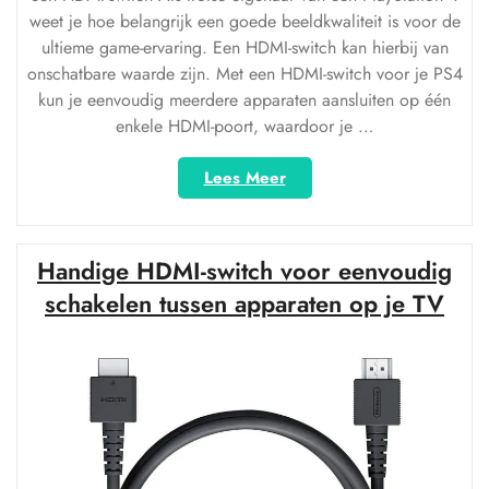
weet je hoe belangrijk een goede beeldkwaliteit is voor de
ultieme game-ervaring. Een HDMI-switch kan hierbij van
onschatbare waarde zijn. Met een HDMI-switch voor je PS4
kun je eenvoudig meerdere apparaten aansluiten op één
enkele HDMI-poort, waardoor je …
“Optimaliseer
Lees Meer
je
PS4-
ervaring
Handige HDMI-switch voor eenvoudig
met
een
schakelen tussen apparaten op je TV
HDMI-
switch”