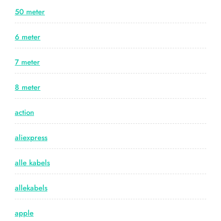
50 meter
6 meter
7 meter
8 meter
action
aliexpress
alle kabels
allekabels
apple