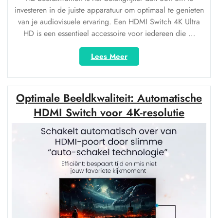
investeren in de juiste apparatuur om optimaal te genieten
van je audiovisuele ervaring. Een HDMI Switch 4K Ultra
HD is een essentieel accessoire voor iedereen die …
“Ontdek
Lees Meer
de
Voordelen
van
Optimale Beeldkwaliteit: Automatische
een
HDMI
HDMI Switch voor 4K-resolutie
Switch
4K
Ultra
HD
voor
Optimaal
Kijkplezier”