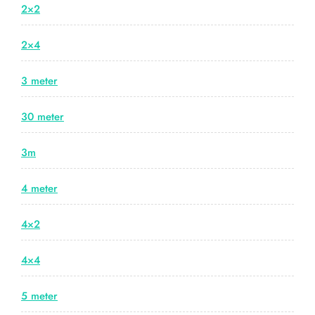
2×2
2×4
3 meter
30 meter
3m
4 meter
4×2
4×4
5 meter