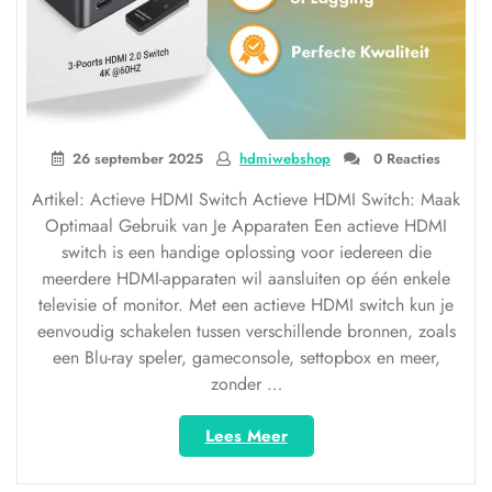
26 september 2025
hdmiwebshop
0 Reacties
Artikel: Actieve HDMI Switch Actieve HDMI Switch: Maak
Optimaal Gebruik van Je Apparaten Een actieve HDMI
switch is een handige oplossing voor iedereen die
meerdere HDMI-apparaten wil aansluiten op één enkele
televisie of monitor. Met een actieve HDMI switch kun je
eenvoudig schakelen tussen verschillende bronnen, zoals
een Blu-ray speler, gameconsole, settopbox en meer,
zonder …
“Optimaal
Lees Meer
schakelen
met