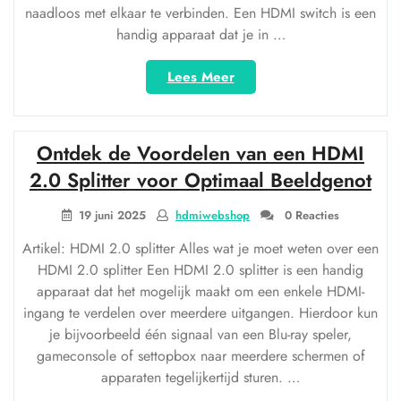
naadloos met elkaar te verbinden. Een HDMI switch is een
handig apparaat dat je in …
“Top
Lees Meer
3
HDMI
Switches
Ontdek de Voordelen van een HDMI
voor
een
2.0 Splitter voor Optimaal Beeldgenot
Naadloze
AV-
19 juni 2025
hdmiwebshop
0 Reacties
Ervaring”
Artikel: HDMI 2.0 splitter Alles wat je moet weten over een
HDMI 2.0 splitter Een HDMI 2.0 splitter is een handig
apparaat dat het mogelijk maakt om een enkele HDMI-
ingang te verdelen over meerdere uitgangen. Hierdoor kun
je bijvoorbeeld één signaal van een Blu-ray speler,
gameconsole of settopbox naar meerdere schermen of
apparaten tegelijkertijd sturen. …