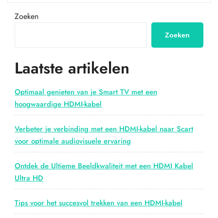
kabel
moet
Zoeken
je
kiezen?
Zoeken
Een
gids
Laatste artikelen
voor
de
juiste
Optimaal genieten van je Smart TV met een
keuze”
hoogwaardige HDMI-kabel
Verbeter je verbinding met een HDMI-kabel naar Scart
voor optimale audiovisuele ervaring
Ontdek de Ultieme Beeldkwaliteit met een HDMI Kabel
Ultra HD
Tips voor het succesvol trekken van een HDMI-kabel