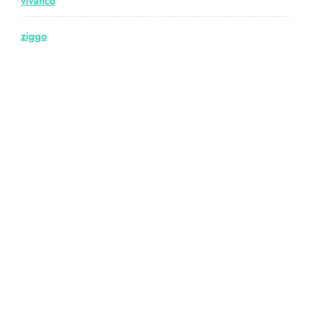
vivanco
ziggo
© Copyright hdmiwebshop.nl