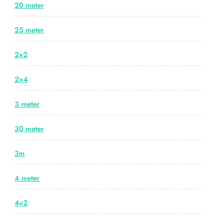
20 meter
25 meter
2×2
2×4
3 meter
30 meter
3m
4 meter
4×2