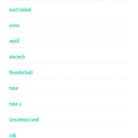
scart kabel
sinox
spdif
startech
thunderbolt
type
type c
Uncategorized
usb