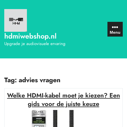
Ga
naar
de
inhoud
Menu
hdmiwebshop.nl
Upgrade je audiovisuele ervaring
Tag:
advies vragen
Welke HDMI-kabel moet je kiezen? Een
gids voor de juiste keuze