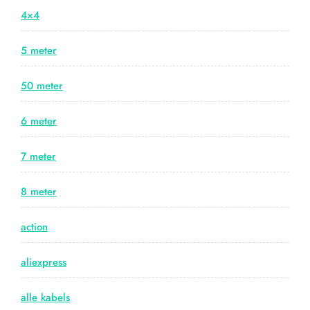
4×4
5 meter
50 meter
6 meter
7 meter
8 meter
action
aliexpress
alle kabels