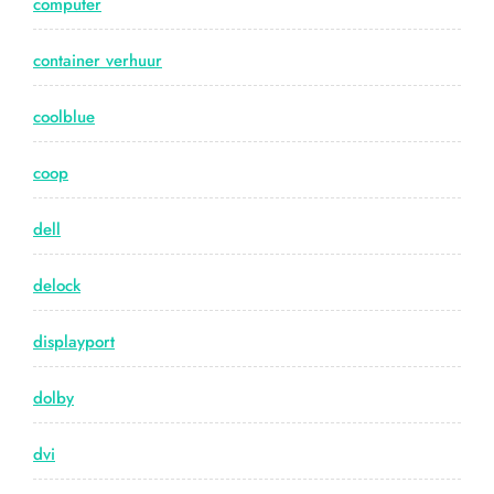
computer
container verhuur
coolblue
coop
dell
delock
displayport
dolby
dvi