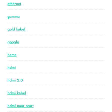
ethernet
gamma
gold kabel
google
hama
hdmi
hdmi 2.0
hdmi kabel
hdmi naar scart