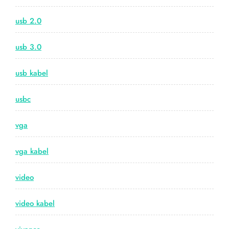
usb 2.0
usb 3.0
usb kabel
usbc
vga
vga kabel
video
video kabel