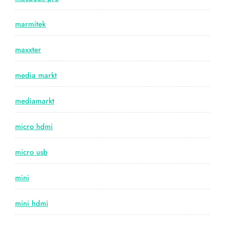
marmitek
maxxter
media markt
mediamarkt
micro hdmi
micro usb
mini
mini hdmi