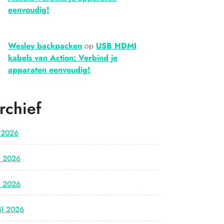
eenvoudig!
Wesley backpacken
op
USB HDMI
kabels van Action: Verbind je
apparaten eenvoudig!
rchief
i 2026
i 2026
i 2026
il 2026