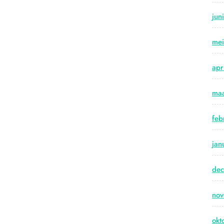
jun
me
apr
maa
feb
jan
de
no
okt