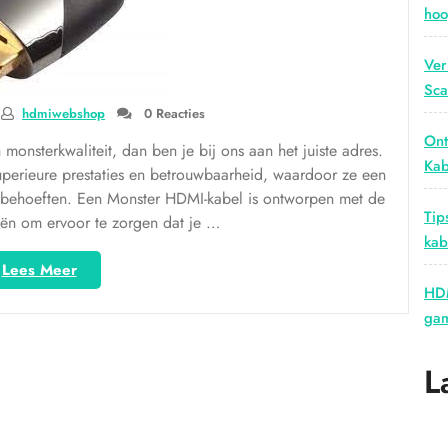
hoo
Ver
Sca
hdmiwebshop
0 Reacties
Ont
onsterkwaliteit, dan ben je bij ons aan het juiste adres.
Kab
erieure prestaties en betrouwbaarheid, waardoor ze een
le behoeften. Een Monster HDMI-kabel is ontworpen met de
Tip
eën om ervoor te zorgen dat je …
kab
“Ontdek
Lees Meer
de
HDM
Kracht
gam
van
de
L
Monster
HDMI-
kabel
voor