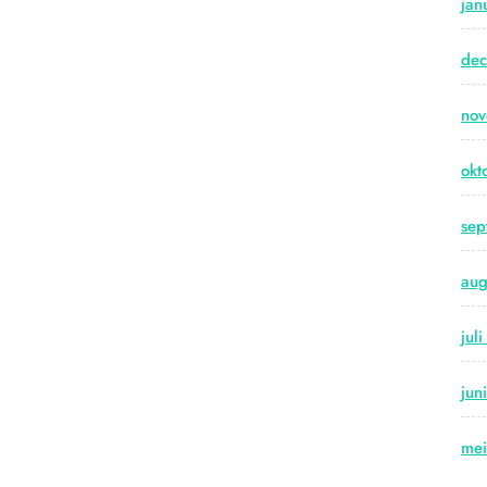
jan
de
no
okt
sep
aug
jul
jun
me