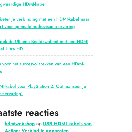
gwaardige HDMI-kabel
beter je verbinding met een HDMI-kabel naar
rt voor optimale audiovisuele ervaring
dek de Ultieme Beeldkwaliteit met een HDMI
el Ultra HD
s voor het succesvol trekken van een HDMI-
el
I-kabel voor PlayStation 2: Optimaliseer je
e-ervaring!
aatste reacties
hdmiwebshop
op
USB HDMI kabels van
Action: Verbind je apparaten