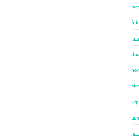
maa
feb
jan
de
no
okt
sep
aug
jul