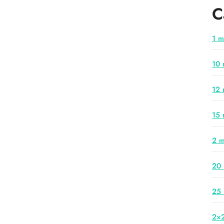
C
1 m
10 
12 
15 
2 m
20 
25 
2×