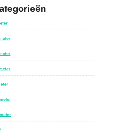
ategorieën
eter
meter
meter
meter
eter
meter
meter
2