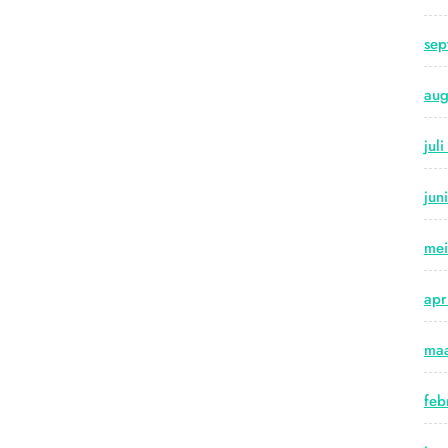
sep
aug
jul
jun
me
apr
maa
feb