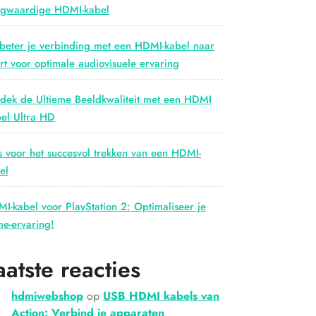
gwaardige HDMI-kabel
beter je verbinding met een HDMI-kabel naar
rt voor optimale audiovisuele ervaring
dek de Ultieme Beeldkwaliteit met een HDMI
el Ultra HD
s voor het succesvol trekken van een HDMI-
el
I-kabel voor PlayStation 2: Optimaliseer je
e-ervaring!
aatste reacties
hdmiwebshop
op
USB HDMI kabels van
Action: Verbind je apparaten