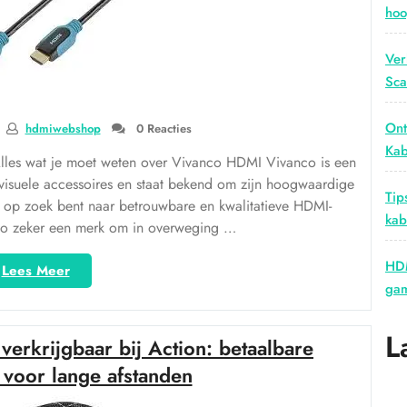
hoo
Ver
Sca
Ont
hdmiwebshop
0 Reacties
Kab
lles wat je moet weten over Vivanco HDMI Vivanco is een
suele accessoires en staat bekend om zijn hoogwaardige
Tip
 op zoek bent naar betrouwbare en kwalitatieve HDMI-
kab
co zeker een merk om in overweging …
HDM
“Ontdek
Lees Meer
gam
de
Kwaliteit
van
L
erkrijgbaar bij Action: betaalbare
Vivanco
HDMI-
t voor lange afstanden
Kabels