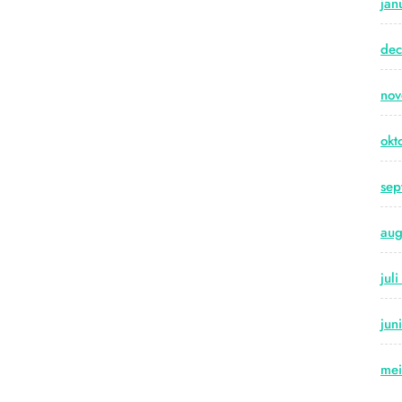
jan
de
no
okt
sep
aug
jul
jun
me