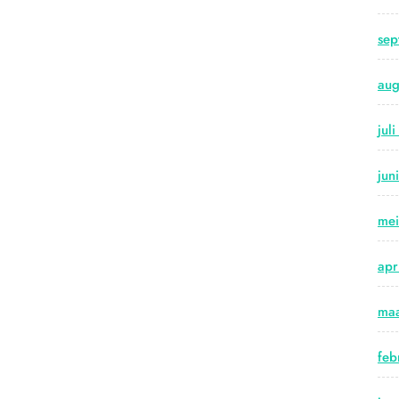
sep
aug
jul
jun
me
apr
maa
feb