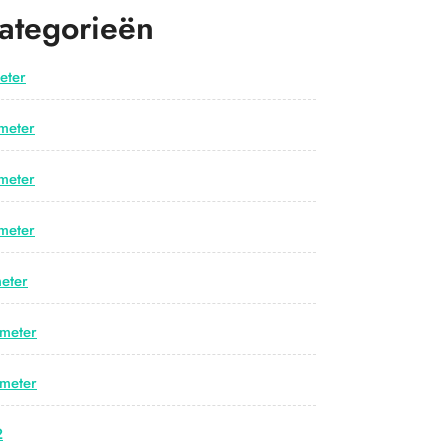
ategorieën
eter
meter
meter
meter
eter
meter
meter
2