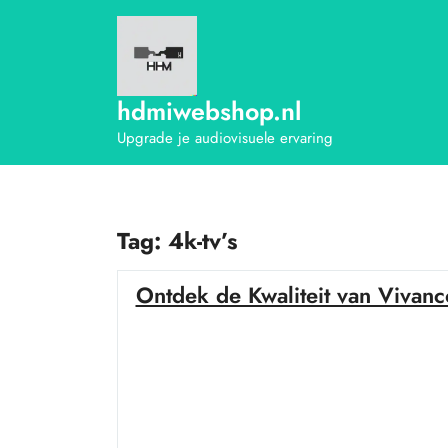
Ga
naar
de
inhoud
hdmiwebshop.nl
Upgrade je audiovisuele ervaring
Tag:
4k-tv’s
Ontdek de Kwaliteit van Vivan