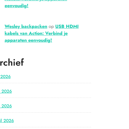
eenvoudig!
Wesley backpacken
op
USB HDMI
kabels van Action: Verbind je
apparaten eenvoudig!
rchief
i 2026
i 2026
i 2026
il 2026