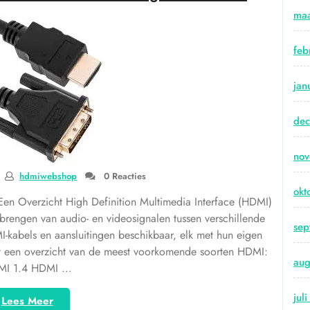
verkrijgbaar
maa
bij
Action:
feb
betaalbare
connectiviteit
voor
jan
lange
afstanden”
de
no
hdmiwebshop
0 Reacties
okt
n Overzicht High Definition Multimedia Interface (HDMI)
rbrengen van audio- en videosignalen tussen verschillende
sep
I-kabels en aansluitingen beschikbaar, elk met hun eigen
lgt een overzicht van de meest voorkomende soorten HDMI:
aug
MI 1.4 HDMI …
jul
“Ontdek
Lees Meer