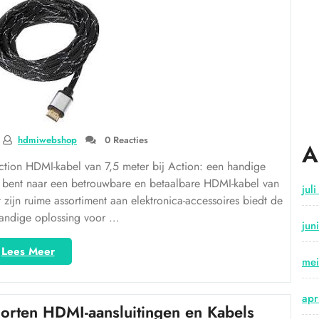
voor
Optimaal
Beeld
en
Geluid”
hdmiwebshop
0 Reacties
A
Action HDMI-kabel van 7,5 meter bij Action: een handige
k bent naar een betrouwbare en betaalbare HDMI-kabel van
jul
 zijn ruime assortiment aan elektronica-accessoires biedt de
andige oplossing voor …
jun
“HDMI-
Lees Meer
me
kabel
van
7,5
apr
orten HDMI-aansluitingen en Kabels
meter