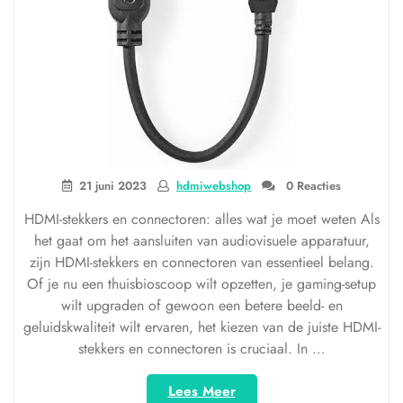
voor
Ultieme
Beeld-
en
Geluidskwaliteit”
21 juni 2023
hdmiwebshop
0 Reacties
HDMI-stekkers en connectoren: alles wat je moet weten Als
het gaat om het aansluiten van audiovisuele apparatuur,
zijn HDMI-stekkers en connectoren van essentieel belang.
Of je nu een thuisbioscoop wilt opzetten, je gaming-setup
wilt upgraden of gewoon een betere beeld- en
geluidskwaliteit wilt ervaren, het kiezen van de juiste HDMI-
stekkers en connectoren is cruciaal. In …
“Alles
Lees Meer