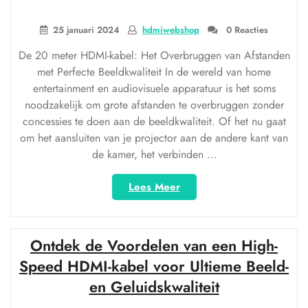
25 januari 2024
hdmiwebshop
0 Reacties
De 20 meter HDMI-kabel: Het Overbruggen van Afstanden
met Perfecte Beeldkwaliteit In de wereld van home
entertainment en audiovisuele apparatuur is het soms
noodzakelijk om grote afstanden te overbruggen zonder
concessies te doen aan de beeldkwaliteit. Of het nu gaat
om het aansluiten van je projector aan de andere kant van
de kamer, het verbinden …
“De
Lees Meer
Ultieme
Oplossing:
De
Ontdek de Voordelen van een High-
20
Meter
Speed HDMI-kabel voor Ultieme Beeld-
HDMI-
en Geluidskwaliteit
kabel
voor