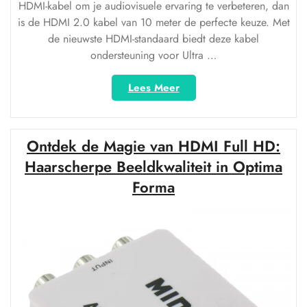
HDMI-kabel om je audiovisuele ervaring te verbeteren, dan
is de HDMI 2.0 kabel van 10 meter de perfecte keuze. Met
de nieuwste HDMI-standaard biedt deze kabel
ondersteuning voor Ultra …
“Hoogwaardige
Lees Meer
HDMI
2.0
kabel
Ontdek de Magie van HDMI Full HD:
van
10
Haarscherpe Beeldkwaliteit in Optima
meter
Forma
voor
optimale
audiovisuele
ervaring”