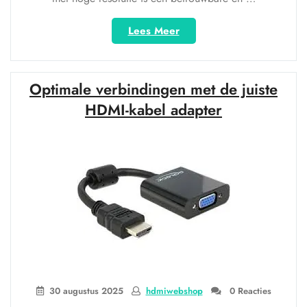
“Ontdek
Lees Meer
de
Magie
van
Optimale verbindingen met de juiste
HDMI
Full
HDMI-kabel adapter
HD:
Haarscherpe
Beeldkwaliteit
in
Optima
Forma”
30 augustus 2025
hdmiwebshop
0 Reacties