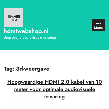
Ga
naar
de
inhoud
Menu
hdmiwebshop.nl
Upgrade je audiovisuele ervaring
Tag:
3d-weergave
Hoogwaardige HDMI 2.0 kabel van 10
meter voor optimale audiovisuele
ervaring