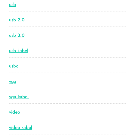
usb
usb 2.0
usb 3.0
usb kabel
usbc
vga
vga kabel
video
video kabel