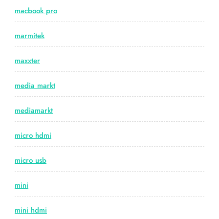
macbook pro
marmitek
maxxter
media markt
mediamarkt
micro hdmi
micro usb
mini
mini hdmi