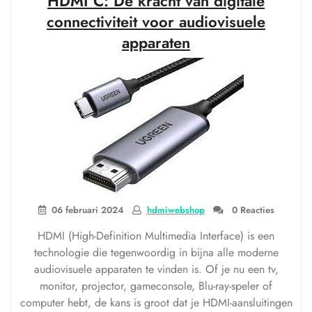
HDMI C: De kracht van digitale
1.4
en
connectiviteit voor audiovisuele
4K-
apparaten
ondersteuning”
06 februari 2024
hdmiwebshop
0 Reacties
HDMI (High-Definition Multimedia Interface) is een
technologie die tegenwoordig in bijna alle moderne
audiovisuele apparaten te vinden is. Of je nu een tv,
monitor, projector, gameconsole, Blu-ray-speler of
computer hebt, de kans is groot dat je HDMI-aansluitingen