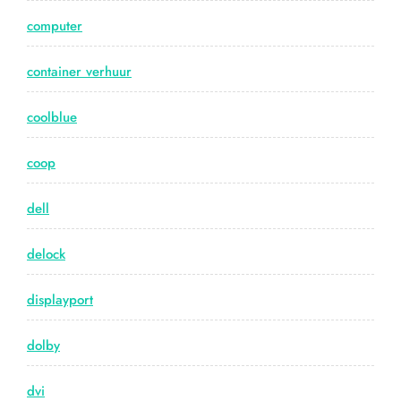
computer
container verhuur
coolblue
coop
dell
delock
displayport
dolby
dvi