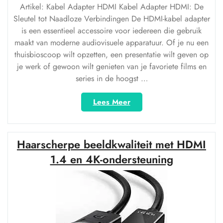
Artikel: Kabel Adapter HDMI Kabel Adapter HDMI: De
Sleutel tot Naadloze Verbindingen De HDMI-kabel adapter
is een essentieel accessoire voor iedereen die gebruik
maakt van moderne audiovisuele apparatuur. Of je nu een
thuisbioscoop wilt opzetten, een presentatie wilt geven op
je werk of gewoon wilt genieten van je favoriete films en
series in de hoogst …
“Optimale
Lees Meer
verbindingen
met
de
Haarscherpe beeldkwaliteit met HDMI
juiste
HDMI-
1.4 en 4K-ondersteuning
kabel
adapter”