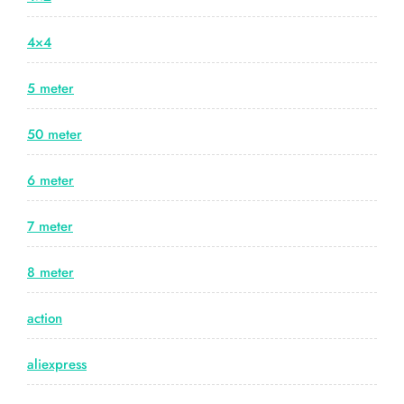
4×4
5 meter
50 meter
6 meter
7 meter
8 meter
action
aliexpress