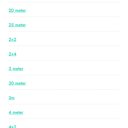
20 meter
25 meter
2×2
2×4
3 meter
30 meter
3m
4 meter
4×2