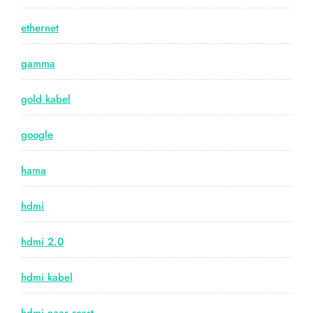
ethernet
gamma
gold kabel
google
hama
hdmi
hdmi 2.0
hdmi kabel