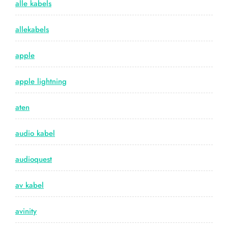
alle kabels
allekabels
apple
apple lightning
aten
audio kabel
audioquest
av kabel
avinity