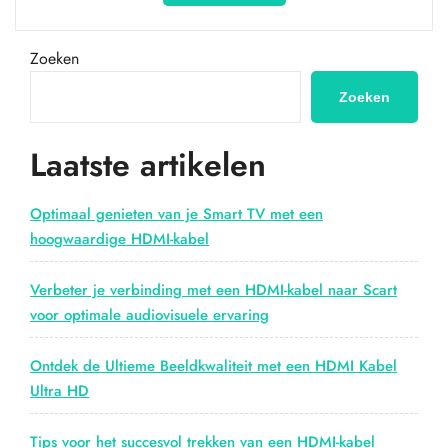
wat
je
moet
Zoeken
weten
over
Zoeken
HDMI-
stekkers
Laatste artikelen
en
connectoren”
Optimaal genieten van je Smart TV met een
hoogwaardige HDMI-kabel
Verbeter je verbinding met een HDMI-kabel naar Scart
voor optimale audiovisuele ervaring
Ontdek de Ultieme Beeldkwaliteit met een HDMI Kabel
Ultra HD
Tips voor het succesvol trekken van een HDMI-kabel