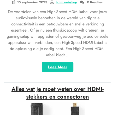
15 september 2023
hdmiwebshop
0 Reacties
Perfecte
Beeldkwaliteit”
De voordelen van een High-Speed HDMI-kabel voor jouw
audiovisuele behoeften In de wereld van digitale
connectiviteit is een betrouwbare en snelle verbinding
essentieel. Of je nu een thuisbioscoop wilt creëren, je
gaming-setup wilt upgraden of gewoonweg je audiovisuele
apparatuur wilt verbinden, een High-Speed HDMI-kabel is
de oplossing die je nodig hebt. Een High-Speed HDMI-
kabel biedt …
“Ontdek
Lees Meer
de
Voordelen
van
Alles wat je moet weten over HDMI-
een
High-
stekkers en connectoren
Speed
HDMI-
kabel