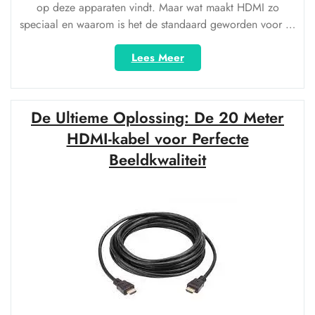
op deze apparaten vindt. Maar wat maakt HDMI zo
speciaal en waarom is het de standaard geworden voor …
“HDMI
Lees Meer
C:
De
kracht
De Ultieme Oplossing: De 20 Meter
van
digitale
HDMI-kabel voor Perfecte
connectiviteit
Beeldkwaliteit
voor
audiovisuele
apparaten”