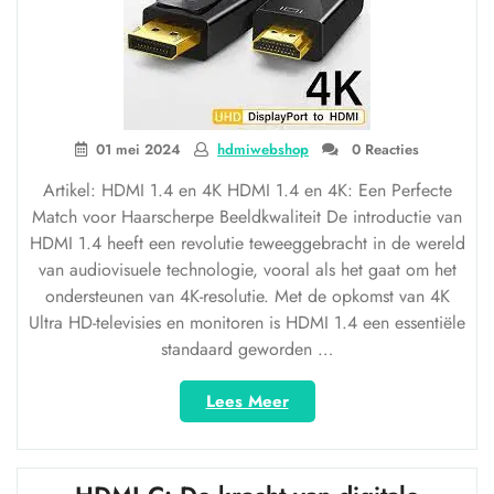
01 mei 2024
hdmiwebshop
0 Reacties
Artikel: HDMI 1.4 en 4K HDMI 1.4 en 4K: Een Perfecte
Match voor Haarscherpe Beeldkwaliteit De introductie van
HDMI 1.4 heeft een revolutie teweeggebracht in de wereld
van audiovisuele technologie, vooral als het gaat om het
ondersteunen van 4K-resolutie. Met de opkomst van 4K
Ultra HD-televisies en monitoren is HDMI 1.4 een essentiële
standaard geworden …
“Haarscherpe
Lees Meer
beeldkwaliteit
met
HDMI