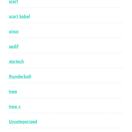
scart
scart kabel
sinox
spdif
startech
thunderbolt
type
type c
Uncategorized