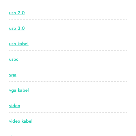
usb 2.0
usb 3.0
usb kabel
usbc
vga
vga kabel
video
video kabel