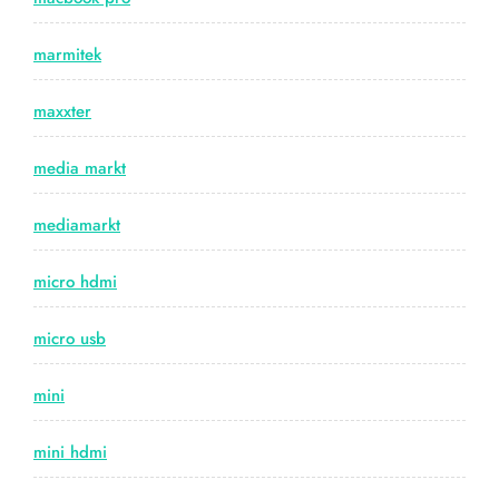
marmitek
maxxter
media markt
mediamarkt
micro hdmi
micro usb
mini
mini hdmi