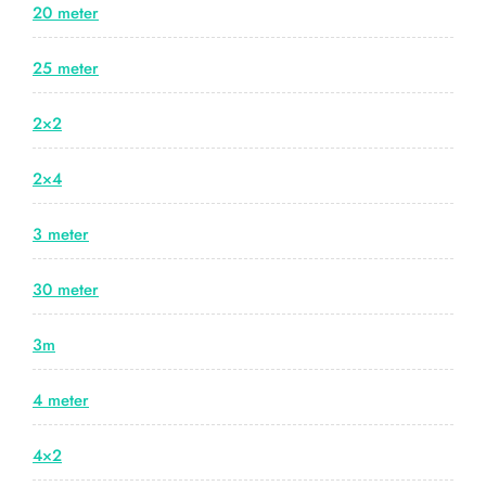
20 meter
25 meter
2×2
2×4
3 meter
30 meter
3m
4 meter
4×2