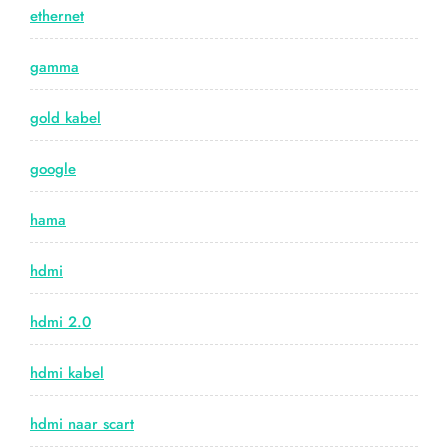
ethernet
gamma
gold kabel
google
hama
hdmi
hdmi 2.0
hdmi kabel
hdmi naar scart