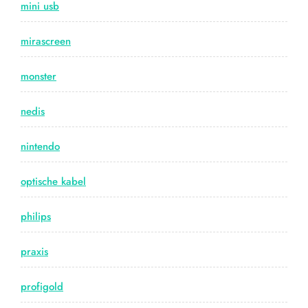
mini usb
mirascreen
monster
nedis
nintendo
optische kabel
philips
praxis
profigold