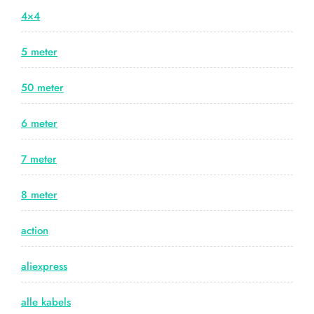
4×4
5 meter
50 meter
6 meter
7 meter
8 meter
action
aliexpress
alle kabels