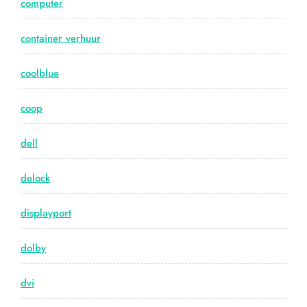
computer
container verhuur
coolblue
coop
dell
delock
displayport
dolby
dvi