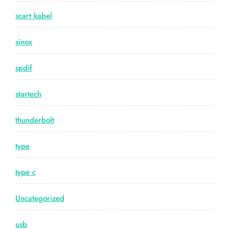
scart kabel
sinox
spdif
startech
thunderbolt
type
type c
Uncategorized
usb