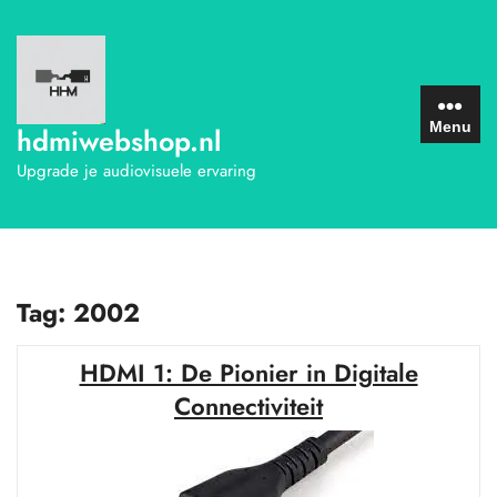
Ga
naar
de
inhoud
Menu
hdmiwebshop.nl
Upgrade je audiovisuele ervaring
Tag:
2002
HDMI 1: De Pionier in Digitale
Connectiviteit