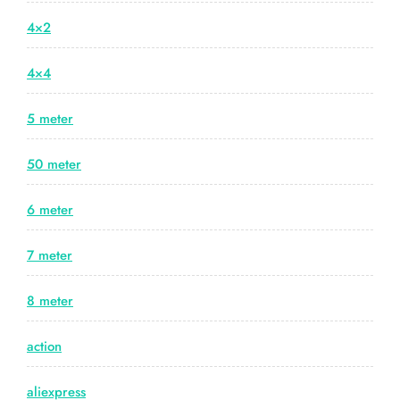
4×2
4×4
5 meter
50 meter
6 meter
7 meter
8 meter
action
aliexpress