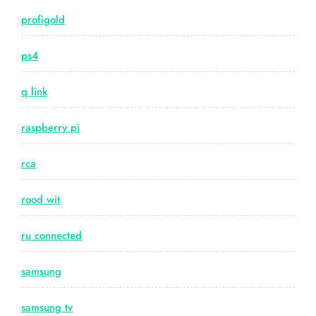
profigold
ps4
q link
raspberry pi
rca
rood wit
ru connected
samsung
samsung tv