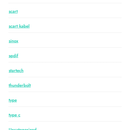
scart
scart kabel
sinox
spdif
startech
thunderbolt
type
type c
Uncategorized