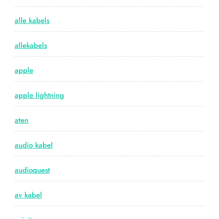
alle kabels
allekabels
apple
apple lightning
aten
audio kabel
audioquest
av kabel