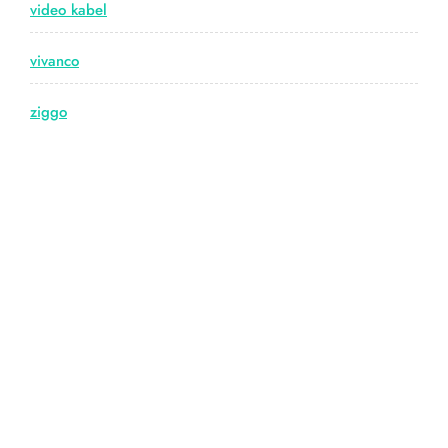
video kabel
vivanco
ziggo