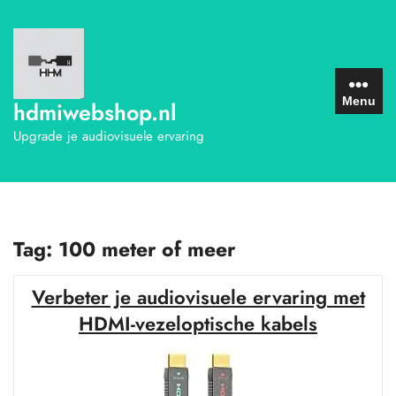
Ga
naar
de
inhoud
Menu
hdmiwebshop.nl
Upgrade je audiovisuele ervaring
Tag:
100 meter of meer
Verbeter je audiovisuele ervaring met
HDMI-vezeloptische kabels