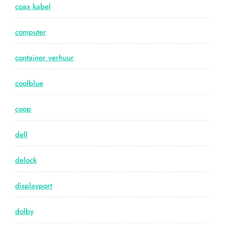
coax kabel
computer
container verhuur
coolblue
coop
dell
delock
displayport
dolby