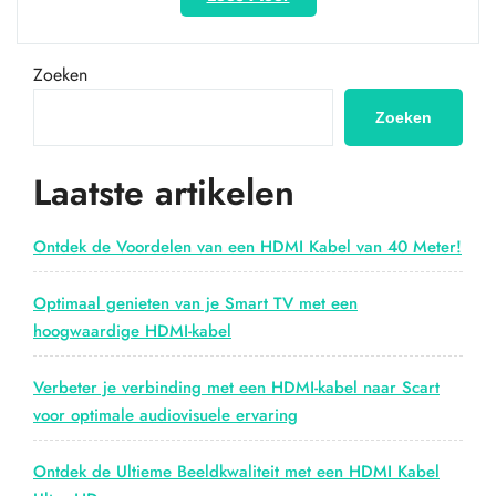
je
audiovisuele
ervaring
Zoeken
met
HDMI-
Zoeken
vezeloptische
kabels”
Laatste artikelen
Ontdek de Voordelen van een HDMI Kabel van 40 Meter!
Optimaal genieten van je Smart TV met een
hoogwaardige HDMI-kabel
Verbeter je verbinding met een HDMI-kabel naar Scart
voor optimale audiovisuele ervaring
Ontdek de Ultieme Beeldkwaliteit met een HDMI Kabel