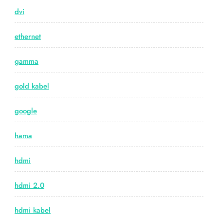
dvi
ethernet
gamma
gold kabel
google
hama
hdmi
hdmi 2.0
hdmi kabel