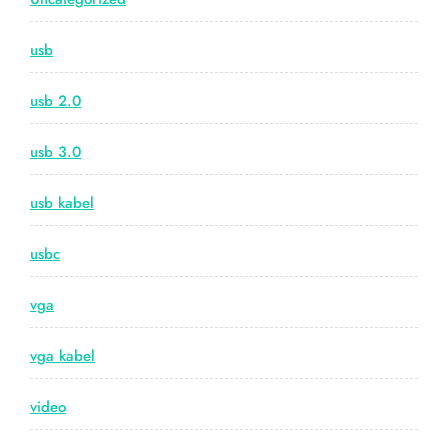
usb
usb 2.0
usb 3.0
usb kabel
usbc
vga
vga kabel
video